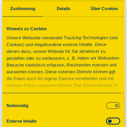
Zustimmung
Details
Über Cookies
Hinweis zu Cookies
Ev.-methodistische Friedenskirche
Unsere Webseite verwendet Tracking-Technologien (wie
Chemnitz, Kaßbergstr. 30
Cookies) und eingebundene externe Inhalte. Diese
dienen dazu, unsere Website für Sie attraktiver zu
Details
gestalten oder zu verbessern, z. B. indem wir Webseiten-
Besuche statistisch erfassen, Reichweiten messen und
auswerten können. Diese externen Dienste können ggf.
die Daten auch für eigene Zwecke verarbeiten und mit
anderen Daten zusammenführen. Das Einverständnis in
die Verwendung dieser Dienste können Sie hier geben.
Weitere Informationen finden Sie in
Einwilligungsauswahl
Notwendig
unserer Datenschutzerklärung. Durch Anklicken der
Schaltfläche „Alles akzeptieren“ oder durch Auswählen
einzelner Cookies (Kategorien) in
Externe Inhalte
den Einstellungen erteilen Sie uns Ihre Einwilligung zur