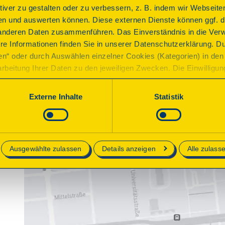
ktiver zu gestalten oder zu verbessern, z. B. indem wir Webseite
n und auswerten können. Diese externen Dienste können ggf. di
anderen Daten zusammenführen. Das Einverständnis in die Ver
re Informationen finden Sie in unserer Datenschutzerklärung. D
ren“ oder durch Auswählen einzelner Cookies (Kategorien) in den 
rbeitung Ihrer Daten zu den jeweiligen Zwecken. Die Einwilligung i
orderlich und kann jederzeit aktualisiert oder widerrufen werde
werden nur essenzielle Cookies auf der Webseite gesetzt, die te
Externe Inhalte
Statistik
lich sind.
e in unserer
Datenschutzerklärung
.
Ausgewählte zulassen
Details anzeigen
Alle zulass