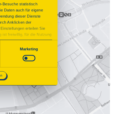
n-Besuche statistisch
e Daten auch für eigene
wendung dieser Dienste
urch Anklicken der
Einstellungen erteilen Sie
st freiwillig, für die Nutzung
n. Wenn Sie das Consent Tool
chnisch notwendig und für den
Marketing
en