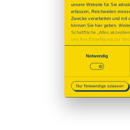
unsere Website für Sie attra
erfassen, Reichweiten messe
Zwecke verarbeiten und mit 
können Sie hier geben. Weite
Schaltfläche „Alles akzeptie
uns Ihre Einwilligung zur Vera
des Onlineangebots nicht erf
Einwilligungsauswahl
mit „Speichern“ bestätigen, 
Notwendig
Betrieb der Webseite erforder
Mehr Informationen finden Si
Nur Notwendige zulassen