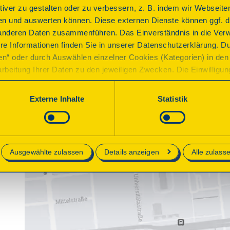
ktiver zu gestalten oder zu verbessern, z. B. indem wir Webseite
n und auswerten können. Diese externen Dienste können ggf. di
anderen Daten zusammenführen. Das Einverständnis in die Ver
re Informationen finden Sie in unserer Datenschutzerklärung. D
ren“ oder durch Auswählen einzelner Cookies (Kategorien) in den 
rbeitung Ihrer Daten zu den jeweiligen Zwecken. Die Einwilligung i
orderlich und kann jederzeit aktualisiert oder widerrufen werde
werden nur essenzielle Cookies auf der Webseite gesetzt, die te
Externe Inhalte
Statistik
lich sind.
e in unserer
Datenschutzerklärung
.
Ausgewählte zulassen
Details anzeigen
Alle zulass