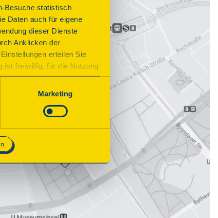
n-Besuche statistisch
e Daten auch für eigene
wendung dieser Dienste
urch Anklicken der
Einstellungen erteilen Sie
st freiwillig, für die Nutzung
n. Wenn Sie das Consent Tool
chnisch notwendig und für den
Marketing
en