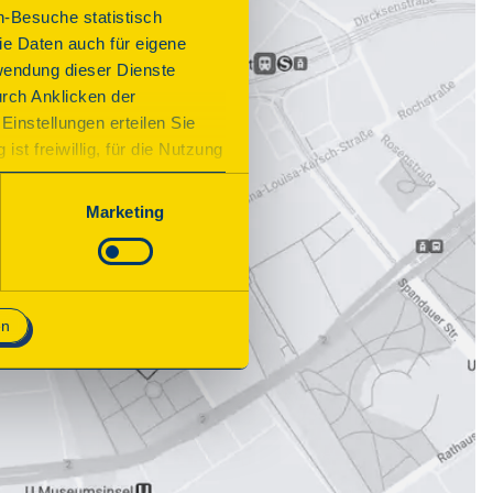
n-Besuche statistisch
e Daten auch für eigene
wendung dieser Dienste
urch Anklicken der
Einstellungen erteilen Sie
st freiwillig, für die Nutzung
n. Wenn Sie das Consent Tool
chnisch notwendig und für den
Marketing
en