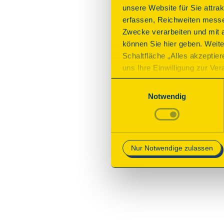
unsere Website für Sie attra
erfassen, Reichweiten messe
Zwecke verarbeiten und mit 
können Sie hier geben. Weite
Schaltfläche „Alles akzeptie
uns Ihre Einwilligung zur Vera
des Onlineangebots nicht erf
Einwilligungsauswahl
mit „Speichern“ bestätigen, 
Notwendig
Betrieb der Webseite erforder
Mehr Informationen finden Si
Nur Notwendige zulassen