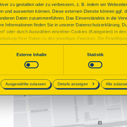
ktiver zu gestalten oder zu verbessern, z. B. indem wir Webseite
n und auswerten können. Diese externen Dienste können ggf. di
anderen Daten zusammenführen. Das Einverständnis in die Ver
re Informationen finden Sie in unserer Datenschutzerklärung. D
ren“ oder durch Auswählen einzelner Cookies (Kategorien) in den 
rbeitung Ihrer Daten zu den jeweiligen Zwecken. Die Einwilligung i
orderlich und kann jederzeit aktualisiert oder widerrufen werde
werden nur essenzielle Cookies auf der Webseite gesetzt, die te
Externe Inhalte
Statistik
lich sind.
e in unserer
Datenschutzerklärung
.
Ausgewählte zulassen
Details anzeigen
Alle zulass