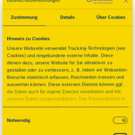
unterwegs
Zustimmung
Details
Über Cookies
Von Führungen an sonst nicht zugänglichen Orten 
über Konzerte in historischen Mauern bis hin zu 
Themen-Radtouren: Entdecken Sie Denkmale und 
Hinweis zu Cookies
spannende (Kultur-)Orte direkt in Ihrer Nähe und 
Unsere Webseite verwendet Tracking-Technologien (wie
stöbern Sie in tausenden kostenfreien Events zum Tag 
Cookies) und eingebundene externe Inhalte. Diese
des offenen Denkmals. Sie möchten Ihren persönlichen 
dienen dazu, unsere Website für Sie attraktiver zu
Tag des offenen Denkmals vorab planen? Kein 
gestalten oder zu verbessern, z. B. indem wir Webseiten-
Problem! Die spannendsten Events und Orte können 
Besuche statistisch erfassen, Reichweiten messen und
Sie jederzeit speichern. Dank der Kalender- und 
auswerten können. Diese externen Dienste können ggf.
Erinnerungsfunktion verpassen Sie nichts, und die 
die Daten auch für eigene Zwecke verarbeiten und mit
Routenplanung hilft Ihnen beim Navigieren von 
anderen Daten zusammenführen. Das Einverständnis in
Denkmal zu Denkmal.
die Verwendung dieser Dienste können Sie hier geben.
Weitere Informationen finden Sie in
Einwilligungsauswahl
Das erwartet Sie
Notwendig
unserer Datenschutzerklärung. Durch Anklicken der
Schaltfläche „Alles akzeptieren“ oder durch Auswählen
einzelner Cookies (Kategorien) in