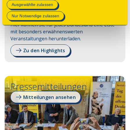
Mehr Informationen finden Sie in unserer
Ausgewählte zulassen
Die Programm-Highlights 2026
Datenschutzerklärung
.
Nur Notwendige zulassen
Hier können Sie für jedes Bundesland eine Liste
mit besonders erwähnenswerten
Veranstaltungen herunterladen.
Zu den Highlights
Pressemitteilungen
Mitteilungen ansehen