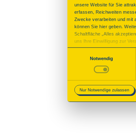
unsere Website für Sie attra
erfassen, Reichweiten messe
Zwecke verarbeiten und mit 
können Sie hier geben. Weite
Schaltfläche „Alles akzeptie
uns Ihre Einwilligung zur Vera
des Onlineangebots nicht erf
Einwilligungsauswahl
mit „Speichern“ bestätigen, 
Notwendig
Betrieb der Webseite erforder
Mehr Informationen finden Si
Nur Notwendige zulassen