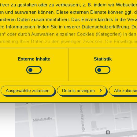
ktiver zu gestalten oder zu verbessern, z. B. indem wir Webseite
n und auswerten können. Diese externen Dienste können ggf. di
anderen Daten zusammenführen. Das Einverständnis in die Ver
re Informationen finden Sie in unserer Datenschutzerklärung. D
ren“ oder durch Auswählen einzelner Cookies (Kategorien) in den 
rbeitung Ihrer Daten zu den jeweiligen Zwecken. Die Einwilligung i
orderlich und kann jederzeit aktualisiert oder widerrufen werde
werden nur essenzielle Cookies auf der Webseite gesetzt, die te
Externe Inhalte
Statistik
lich sind.
e in unserer
Datenschutzerklärung
.
Ausgewählte zulassen
Details anzeigen
Alle zulass