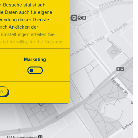
n-Besuche statistisch
e Daten auch für eigene
wendung dieser Dienste
urch Anklicken der
Einstellungen erteilen Sie
st freiwillig, für die Nutzung
n. Wenn Sie das Consent Tool
chnisch notwendig und für den
Marketing
en