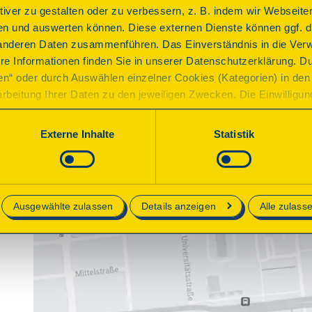
ktiver zu gestalten oder zu verbessern, z. B. indem wir Webseite
n und auswerten können. Diese externen Dienste können ggf. di
anderen Daten zusammenführen. Das Einverständnis in die Ver
re Informationen finden Sie in unserer Datenschutzerklärung. D
ren“ oder durch Auswählen einzelner Cookies (Kategorien) in den 
rbeitung Ihrer Daten zu den jeweiligen Zwecken. Die Einwilligung i
orderlich und kann jederzeit aktualisiert oder widerrufen werde
werden nur essenzielle Cookies auf der Webseite gesetzt, die te
Externe Inhalte
Statistik
lich sind.
e in unserer
Datenschutzerklärung
.
Ausgewählte zulassen
Details anzeigen
Alle zulass