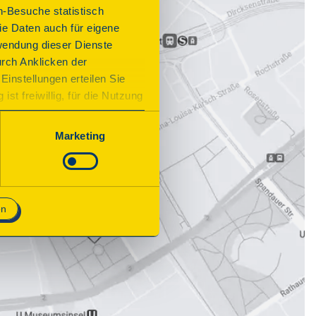
n-Besuche statistisch
e Daten auch für eigene
wendung dieser Dienste
urch Anklicken der
Einstellungen erteilen Sie
st freiwillig, für die Nutzung
n. Wenn Sie das Consent Tool
chnisch notwendig und für den
Marketing
en