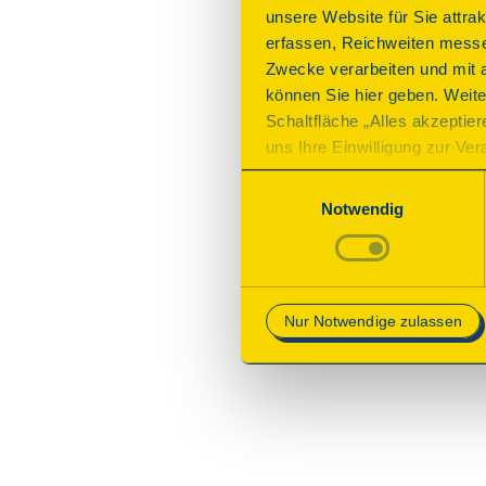
unsere Website für Sie attra
erfassen, Reichweiten messe
Zwecke verarbeiten und mit 
können Sie hier geben. Weite
Schaltfläche „Alles akzeptie
uns Ihre Einwilligung zur Vera
des Onlineangebots nicht erf
Einwilligungsauswahl
mit „Speichern“ bestätigen, 
Notwendig
Betrieb der Webseite erforder
Mehr Informationen finden Si
Nur Notwendige zulassen