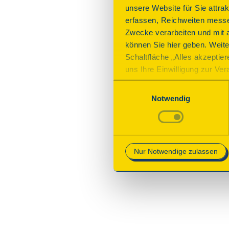
unsere Website für Sie attra
erfassen, Reichweiten messe
Zwecke verarbeiten und mit 
können Sie hier geben. Weite
Schaltfläche „Alles akzeptie
uns Ihre Einwilligung zur Vera
des Onlineangebots nicht erf
Einwilligungsauswahl
mit „Speichern“ bestätigen, 
Notwendig
Betrieb der Webseite erforder
Mehr Informationen finden Si
Nur Notwendige zulassen