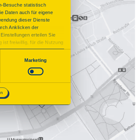
n-Besuche statistisch
e Daten auch für eigene
wendung dieser Dienste
urch Anklicken der
Einstellungen erteilen Sie
st freiwillig, für die Nutzung
n. Wenn Sie das Consent Tool
chnisch notwendig und für den
Marketing
en