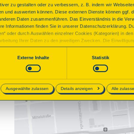
ktiver zu gestalten oder zu verbessern, z. B. indem wir Webseite
n und auswerten können. Diese externen Dienste können ggf. di
anderen Daten zusammenführen. Das Einverständnis in die Ver
re Informationen finden Sie in unserer Datenschutzerklärung. D
ren“ oder durch Auswählen einzelner Cookies (Kategorien) in den 
rbeitung Ihrer Daten zu den jeweiligen Zwecken. Die Einwilligung i
orderlich und kann jederzeit aktualisiert oder widerrufen werde
werden nur essenzielle Cookies auf der Webseite gesetzt, die te
Externe Inhalte
Statistik
lich sind.
e in unserer
Datenschutzerklärung
.
Ausgewählte zulassen
Details anzeigen
Alle zulass