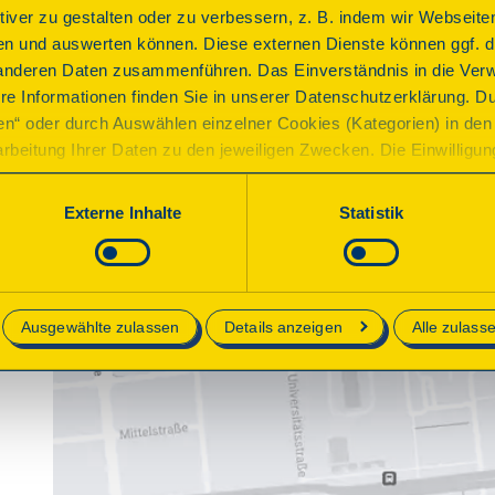
ktiver zu gestalten oder zu verbessern, z. B. indem wir Webseite
n und auswerten können. Diese externen Dienste können ggf. di
anderen Daten zusammenführen. Das Einverständnis in die Ver
re Informationen finden Sie in unserer Datenschutzerklärung. D
ren“ oder durch Auswählen einzelner Cookies (Kategorien) in den 
rbeitung Ihrer Daten zu den jeweiligen Zwecken. Die Einwilligung i
orderlich und kann jederzeit aktualisiert oder widerrufen werde
werden nur essenzielle Cookies auf der Webseite gesetzt, die te
Externe Inhalte
Statistik
lich sind.
e in unserer
Datenschutzerklärung
.
Ausgewählte zulassen
Details anzeigen
Alle zulass