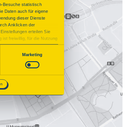
n-Besuche statistisch
e Daten auch für eigene
wendung dieser Dienste
urch Anklicken der
Einstellungen erteilen Sie
st freiwillig, für die Nutzung
n. Wenn Sie das Consent Tool
chnisch notwendig und für den
Marketing
en