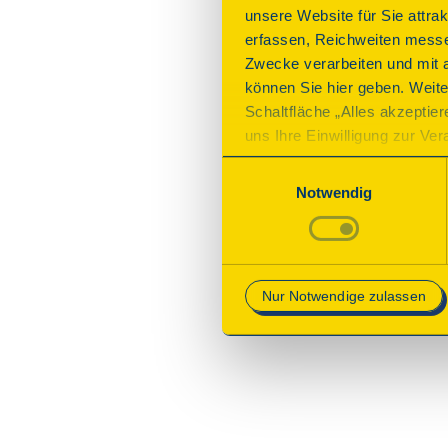
unsere Website für Sie attra
erfassen, Reichweiten messe
Zwecke verarbeiten und mit 
können Sie hier geben. Weite
Schaltfläche „Alles akzeptie
uns Ihre Einwilligung zur Vera
des Onlineangebots nicht erf
Einwilligungsauswahl
mit „Speichern“ bestätigen, 
Notwendig
Betrieb der Webseite erforder
Mehr Informationen finden Si
Nur Notwendige zulassen