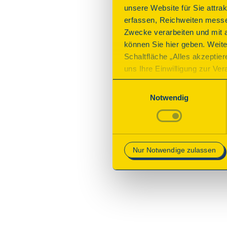
unsere Website für Sie attra
erfassen, Reichweiten messe
Zwecke verarbeiten und mit 
können Sie hier geben. Weite
Schaltfläche „Alles akzeptie
uns Ihre Einwilligung zur Vera
des Onlineangebots nicht erf
Einwilligungsauswahl
mit „Speichern“ bestätigen, 
Notwendig
Betrieb der Webseite erforder
Mehr Informationen finden Si
Nur Notwendige zulassen