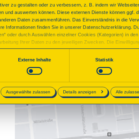
ktiver zu gestalten oder zu verbessern, z. B. indem wir Webseite
n und auswerten können. Diese externen Dienste können ggf. di
anderen Daten zusammenführen. Das Einverständnis in die Ver
re Informationen finden Sie in unserer Datenschutzerklärung. D
ren“ oder durch Auswählen einzelner Cookies (Kategorien) in den 
rbeitung Ihrer Daten zu den jeweiligen Zwecken. Die Einwilligung i
orderlich und kann jederzeit aktualisiert oder widerrufen werde
werden nur essenzielle Cookies auf der Webseite gesetzt, die te
Externe Inhalte
Statistik
lich sind.
e in unserer
Datenschutzerklärung
.
Ausgewählte zulassen
Details anzeigen
Alle zulass