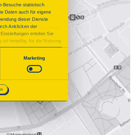
n-Besuche statistisch
e Daten auch für eigene
wendung dieser Dienste
urch Anklicken der
Einstellungen erteilen Sie
st freiwillig, für die Nutzung
n. Wenn Sie das Consent Tool
chnisch notwendig und für den
Marketing
en