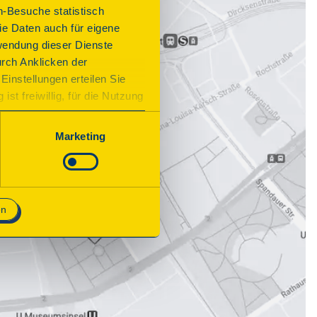
n-Besuche statistisch
e Daten auch für eigene
wendung dieser Dienste
urch Anklicken der
Einstellungen erteilen Sie
st freiwillig, für die Nutzung
n. Wenn Sie das Consent Tool
chnisch notwendig und für den
Marketing
en