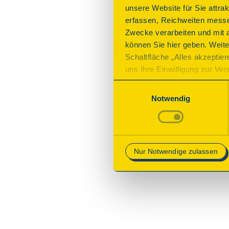
unsere Website für Sie attra
erfassen, Reichweiten messe
Zwecke verarbeiten und mit 
können Sie hier geben. Weite
Schaltfläche „Alles akzeptie
uns Ihre Einwilligung zur Vera
des Onlineangebots nicht erf
Einwilligungsauswahl
mit „Speichern“ bestätigen, 
Notwendig
Betrieb der Webseite erforder
Mehr Informationen finden Si
Nur Notwendige zulassen