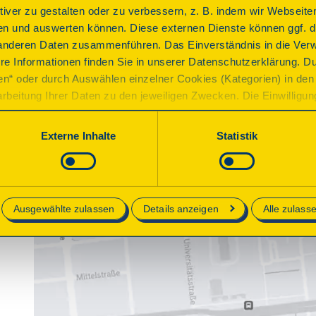
ktiver zu gestalten oder zu verbessern, z. B. indem wir Webseite
n und auswerten können. Diese externen Dienste können ggf. di
anderen Daten zusammenführen. Das Einverständnis in die Ver
re Informationen finden Sie in unserer Datenschutzerklärung. D
ren“ oder durch Auswählen einzelner Cookies (Kategorien) in den 
rbeitung Ihrer Daten zu den jeweiligen Zwecken. Die Einwilligung i
orderlich und kann jederzeit aktualisiert oder widerrufen werde
werden nur essenzielle Cookies auf der Webseite gesetzt, die te
Externe Inhalte
Statistik
lich sind.
e in unserer
Datenschutzerklärung
.
Ausgewählte zulassen
Details anzeigen
Alle zulass