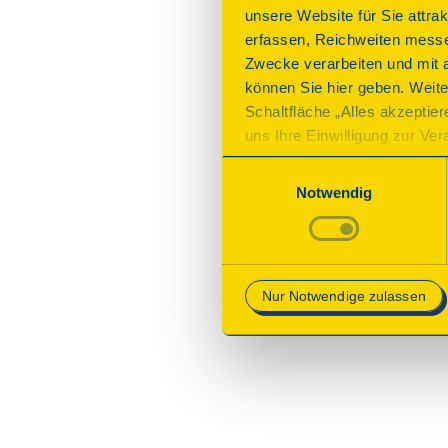
unsere Website für Sie attra
erfassen, Reichweiten messe
Zwecke verarbeiten und mit 
können Sie hier geben. Weite
Schaltfläche „Alles akzeptie
uns Ihre Einwilligung zur Vera
des Onlineangebots nicht erf
Einwilligungsauswahl
mit „Speichern“ bestätigen, 
Notwendig
Betrieb der Webseite erforder
Mehr Informationen finden Si
Nur Notwendige zulassen