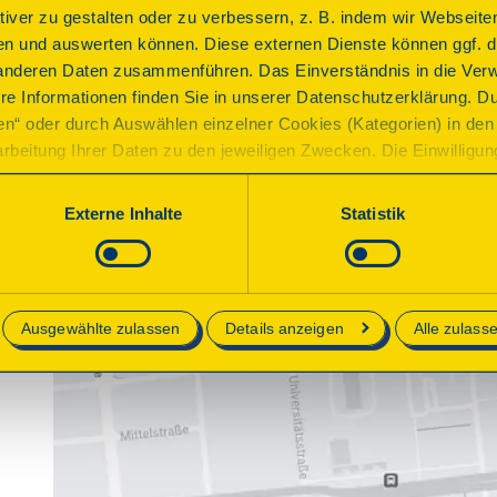
ktiver zu gestalten oder zu verbessern, z. B. indem wir Webseite
n und auswerten können. Diese externen Dienste können ggf. di
anderen Daten zusammenführen. Das Einverständnis in die Ver
re Informationen finden Sie in unserer Datenschutzerklärung. D
ren“ oder durch Auswählen einzelner Cookies (Kategorien) in den 
rbeitung Ihrer Daten zu den jeweiligen Zwecken. Die Einwilligung i
orderlich und kann jederzeit aktualisiert oder widerrufen werde
werden nur essenzielle Cookies auf der Webseite gesetzt, die te
Externe Inhalte
Statistik
lich sind.
e in unserer
Datenschutzerklärung
.
Ausgewählte zulassen
Details anzeigen
Alle zulass