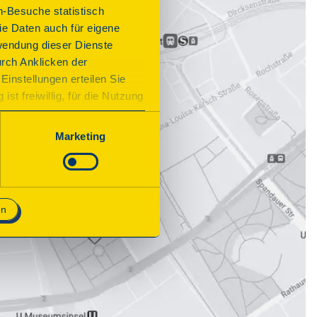
n-Besuche statistisch
e Daten auch für eigene
wendung dieser Dienste
urch Anklicken der
Einstellungen erteilen Sie
st freiwillig, für die Nutzung
n. Wenn Sie das Consent Tool
chnisch notwendig und für den
Marketing
en