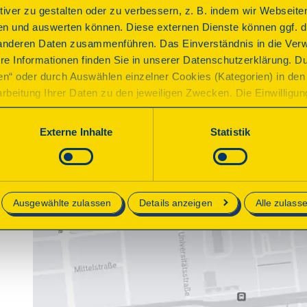
ktiver zu gestalten oder zu verbessern, z. B. indem wir Webseite
n und auswerten können. Diese externen Dienste können ggf. di
anderen Daten zusammenführen. Das Einverständnis in die Ver
re Informationen finden Sie in unserer Datenschutzerklärung. D
ren“ oder durch Auswählen einzelner Cookies (Kategorien) in den 
rbeitung Ihrer Daten zu den jeweiligen Zwecken. Die Einwilligung i
orderlich und kann jederzeit aktualisiert oder widerrufen werde
werden nur essenzielle Cookies auf der Webseite gesetzt, die te
Externe Inhalte
Statistik
lich sind.
e in unserer
Datenschutzerklärung
.
Ausgewählte zulassen
Details anzeigen
Alle zulass