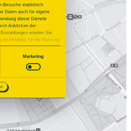
n-Besuche statistisch
e Daten auch für eigene
wendung dieser Dienste
urch Anklicken der
Einstellungen erteilen Sie
st freiwillig, für die Nutzung
n. Wenn Sie das Consent Tool
chnisch notwendig und für den
Marketing
en