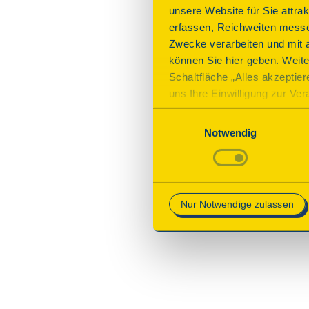
unsere Website für Sie attra
erfassen, Reichweiten messe
Zwecke verarbeiten und mit 
können Sie hier geben. Weite
Schaltfläche „Alles akzeptie
uns Ihre Einwilligung zur Vera
des Onlineangebots nicht erf
Einwilligungsauswahl
mit „Speichern“ bestätigen, 
Notwendig
Betrieb der Webseite erforder
Mehr Informationen finden Si
Nur Notwendige zulassen