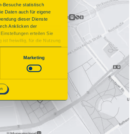
n-Besuche statistisch
e Daten auch für eigene
wendung dieser Dienste
urch Anklicken der
Einstellungen erteilen Sie
st freiwillig, für die Nutzung
n. Wenn Sie das Consent Tool
chnisch notwendig und für den
Marketing
en