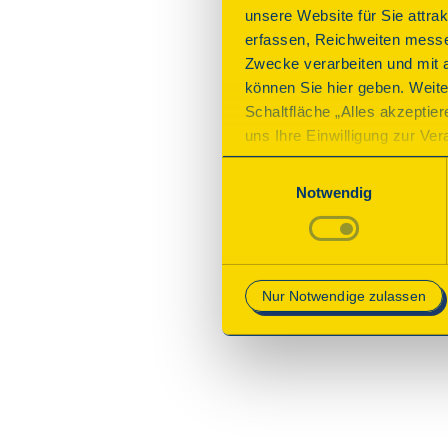
unsere Website für Sie attra
erfassen, Reichweiten messe
Zwecke verarbeiten und mit 
können Sie hier geben. Weite
Schaltfläche „Alles akzeptie
uns Ihre Einwilligung zur Vera
des Onlineangebots nicht erf
Einwilligungsauswahl
mit „Speichern“ bestätigen, 
Notwendig
Betrieb der Webseite erforder
Mehr Informationen finden Si
Nur Notwendige zulassen