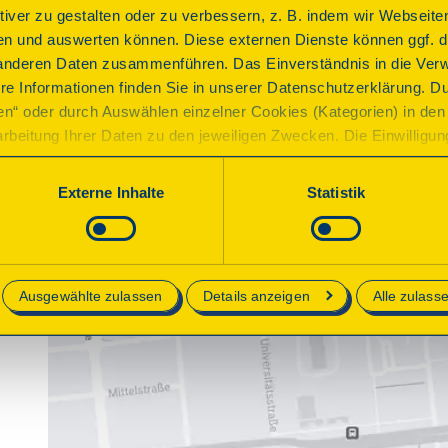
ktiver zu gestalten oder zu verbessern, z. B. indem wir Webseite
n und auswerten können. Diese externen Dienste können ggf. di
anderen Daten zusammenführen. Das Einverständnis in die Ver
re Informationen finden Sie in unserer Datenschutzerklärung. D
ren“ oder durch Auswählen einzelner Cookies (Kategorien) in den 
rbeitung Ihrer Daten zu den jeweiligen Zwecken. Die Einwilligung i
orderlich und kann jederzeit aktualisiert oder widerrufen werde
werden nur essenzielle Cookies auf der Webseite gesetzt, die te
Externe Inhalte
Statistik
lich sind.
e in unserer
Datenschutzerklärung
.
Ausgewählte zulassen
Details anzeigen
Alle zulass