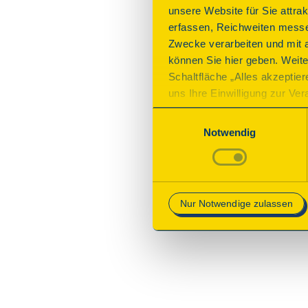
unsere Website für Sie attra
erfassen, Reichweiten messe
Zwecke verarbeiten und mit 
können Sie hier geben. Weite
Schaltfläche „Alles akzeptie
uns Ihre Einwilligung zur Vera
des Onlineangebots nicht erf
Einwilligungsauswahl
mit „Speichern“ bestätigen, 
Notwendig
Betrieb der Webseite erforder
Mehr Informationen finden Si
Nur Notwendige zulassen