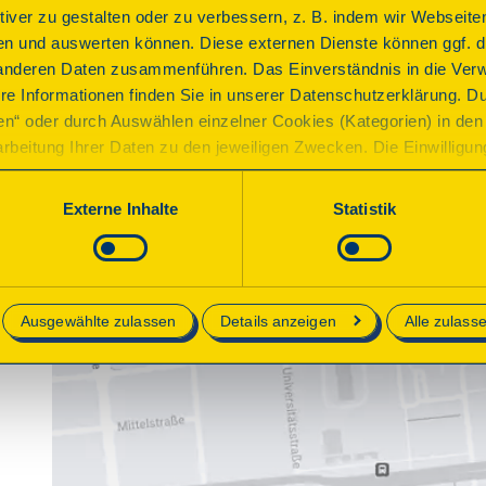
ktiver zu gestalten oder zu verbessern, z. B. indem wir Webseite
n und auswerten können. Diese externen Dienste können ggf. di
anderen Daten zusammenführen. Das Einverständnis in die Ver
re Informationen finden Sie in unserer Datenschutzerklärung. D
ren“ oder durch Auswählen einzelner Cookies (Kategorien) in den 
rbeitung Ihrer Daten zu den jeweiligen Zwecken. Die Einwilligung i
orderlich und kann jederzeit aktualisiert oder widerrufen werde
werden nur essenzielle Cookies auf der Webseite gesetzt, die te
Externe Inhalte
Statistik
lich sind.
e in unserer
Datenschutzerklärung
.
Ausgewählte zulassen
Details anzeigen
Alle zulass