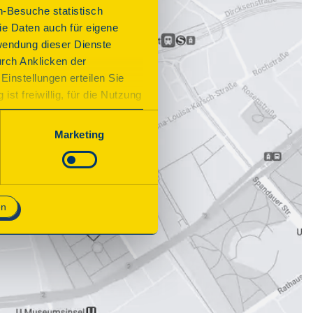
n-Besuche statistisch
e Daten auch für eigene
wendung dieser Dienste
urch Anklicken der
Einstellungen erteilen Sie
st freiwillig, für die Nutzung
n. Wenn Sie das Consent Tool
chnisch notwendig und für den
Marketing
en