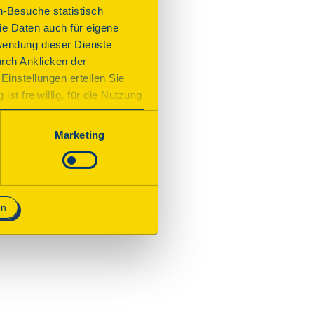
n-Besuche statistisch
funktion.
e Daten auch für eigene
wendung dieser Dienste
urch Anklicken der
Einstellungen erteilen Sie
st freiwillig, für die Nutzung
n. Wenn Sie das Consent Tool
chnisch notwendig und für den
Marketing
en