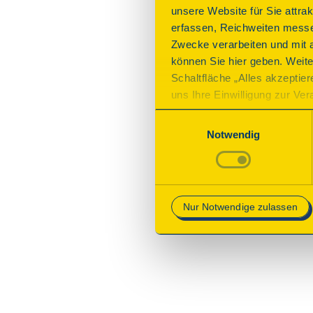
unsere Website für Sie attra
Diese Se
erfassen, Reichweiten messe
Zwecke verarbeiten und mit 
können Sie hier geben. Weite
Schaltfläche „Alles akzeptie
uns Ihre Einwilligung zur Vera
des Onlineangebots nicht erf
Einwilligungsauswahl
mit „Speichern“ bestätigen, 
Notwendig
Betrieb der Webseite erforder
Mehr Informationen finden Si
Nur Notwendige zulassen