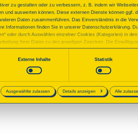
ktiver zu gestalten oder zu verbessern, z. B. indem wir Webseite
ite wurde nicht gefunden. Bitte verwenden Sie die neue Such
n und auswerten können. Diese externen Dienste können ggf. di
anderen Daten zusammenführen. Das Einverständnis in die Ver
re Informationen finden Sie in unserer Datenschutzerklärung. D
ren“ oder durch Auswählen einzelner Cookies (Kategorien) in den 
rbeitung Ihrer Daten zu den jeweiligen Zwecken. Die Einwilligung i
orderlich und kann jederzeit aktualisiert oder widerrufen werde
werden nur essenzielle Cookies auf der Webseite gesetzt, die te
Externe Inhalte
Statistik
lich sind.
e in unserer
Datenschutzerklärung
.
Ausgewählte zulassen
Details anzeigen
Alle zulass