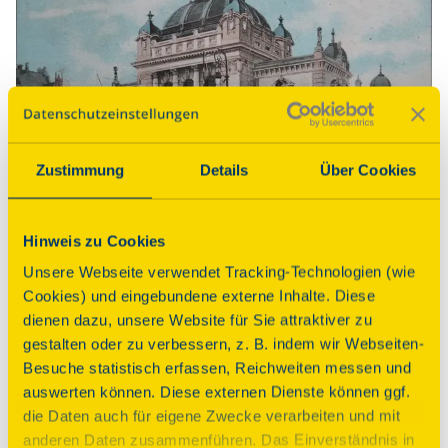
Zustimmung
Details
Über Cookies
Stadttheater Rendsburg
Rendsburg, Hans-Heinrich-Beisenkötter-Platz 1
Hinweis zu Cookies
Unsere Webseite verwendet Tracking-Technologien (wie
Details
Cookies) und eingebundene externe Inhalte. Diese
dienen dazu, unsere Website für Sie attraktiver zu
gestalten oder zu verbessern, z. B. indem wir Webseiten-
Besuche statistisch erfassen, Reichweiten messen und
auswerten können. Diese externen Dienste können ggf.
die Daten auch für eigene Zwecke verarbeiten und mit
anderen Daten zusammenführen. Das Einverständnis in