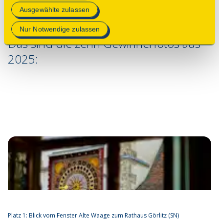
Mehr Informationen finden Sie in unserer
Ausgewählte zulassen
Datenschutzerklärung
.
Nur Notwendige zulassen
Das sind die zehn Gewinnerfotos aus
2025:
Platz 1: Blick vom Fenster Alte Waage zum Rathaus Görlitz (SN)
Pl