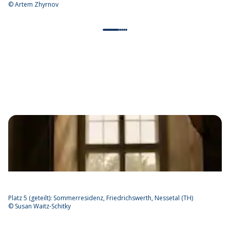
©
Artem Zhyrnov
©
Platz 5 (geteilt): Sommerresidenz, Friedrichswerth, Nessetal (TH)
Pl
©
Susan Waitz-Schitky
©