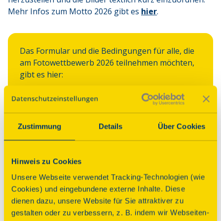
Mehr Infos zum Motto 2026 gibt es 
hier
.
Das Formular und die Bedingungen für alle, die 
am Fotowettbewerb 2026 teilnehmen möchten, 
gibt es hier:
Jetzt teilnehmen
Zustimmung
Details
Über Cookies
Hinweis zu Cookies
Unsere Webseite verwendet Tracking-Technologien (wie
Welche Preise gibt es zu gewinnen?
Cookies) und eingebundene externe Inhalte. Diese
Die Fotos der ersten drei Plätze werden in der
dienen dazu, unsere Website für Sie attraktiver zu
November-Ausgabe der MONUMENTE, dem
gestalten oder zu verbessern, z. B. indem wir Webseiten-