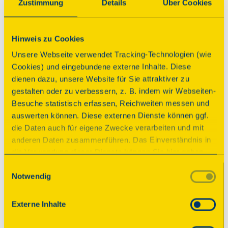
Gera
Zustimmung
Details
Über Cookies
08.05.2025
Veranstaltende zum Tag des
Hinweis zu Cookies
offenen Denkmals® 2025 in Gera
Unsere Webseite verwendet Tracking-Technologien (wie
gesucht
Cookies) und eingebundene externe Inhalte. Diese
Auch private Eigentümer und
dienen dazu, unsere Website für Sie attraktiver zu
Engagierte sind zur Anmeldung bis
gestalten oder zu verbessern, z. B. indem wir Webseiten-
zum 31. Mai 2025 aufgerufen
Besuche statistisch erfassen, Reichweiten messen und
auswerten können. Diese externen Dienste können ggf.
17.01.2025
Bundesweite Eröffnung des Tags
die Daten auch für eigene Zwecke verarbeiten und mit
des offenen Denkmals® 2025 in
anderen Daten zusammenführen. Das Einverständnis in
Gera
die Verwendung dieser Dienste können Sie hier geben.
DSD wählt thüringische Stadt als
Weitere Informationen finden Sie in
Einwilligungsauswahl
Austragungsort für zentralen
Notwendig
unserer Datenschutzerklärung. Durch Anklicken der
Auftakt
Schaltfläche „Alles akzeptieren“ oder durch Auswählen
einzelner Cookies (Kategorien) in
Externe Inhalte
den Einstellungen erteilen Sie uns Ihre Einwilligung zur
08.11.2024
Wert-voll: unbezahlbar oder
Verarbeitung Ihrer Daten zu den jeweiligen Zwecken. Die