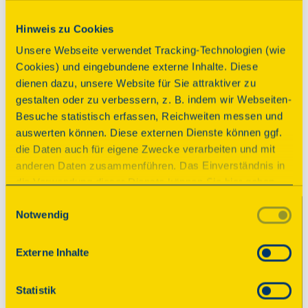
Schaezlerpalais mit deutscher
Hinweis zu Cookies
Barockgalerie
Augsburg, Maximilianstr. 46
Unsere Webseite verwendet Tracking-Technologien (wie
Cookies) und eingebundene externe Inhalte. Diese
dienen dazu, unsere Website für Sie attraktiver zu
Details
gestalten oder zu verbessern, z. B. indem wir Webseiten-
Besuche statistisch erfassen, Reichweiten messen und
auswerten können. Diese externen Dienste können ggf.
die Daten auch für eigene Zwecke verarbeiten und mit
anderen Daten zusammenführen. Das Einverständnis in
die Verwendung dieser Dienste können Sie hier geben.
Weitere Informationen finden Sie in
Einwilligungsauswahl
Notwendig
unserer Datenschutzerklärung. Durch Anklicken der
Schaltfläche „Alles akzeptieren“ oder durch Auswählen
einzelner Cookies (Kategorien) in
Externe Inhalte
den Einstellungen erteilen Sie uns Ihre Einwilligung zur
Ev.-luth. Pfarrkirche St. Anna
Verarbeitung Ihrer Daten zu den jeweiligen Zwecken. Die
Statistik
Augsburg, Im Annahof 2
Einwilligung ist freiwillig, für die Nutzung des