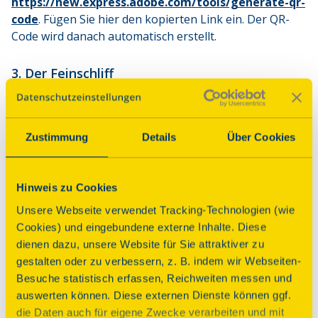
https://new.express.adobe.com/tools/generate-qr-
code
. Fügen Sie hier den kopierten Link ein. Der QR-
Code wird danach automatisch erstellt.
3. Der Feinschliff
Oftmals können Sie das Design des Codes nach Ihren 
Wünschen anpassen und z. B. andere Formen und 
Farben wählen. Wichtig: Damit der QR-Code später 
Zustimmung
Details
Über Cookies
problemlos gescannt werden kann, muss er mit gutem 
Kontrast auf neutralem, einfarbigem Grund platziert 
werden. Wählen Sie daher dunkle Farben wie Schwarz 
Hinweis zu Cookies
oder Dunkelblau für Ihren Code. Wenn Sie das 
Unsere Webseite verwendet Tracking-Technologien (wie
Dunkelblau des Tags des offenen Denkmals 
Cookies) und eingebundene externe Inhalte. Diese
verwenden möchten, geben Sie beim Erstellen einfach 
dienen dazu, unsere Website für Sie attraktiver zu
folgenden Farbcode ein: #1A3968
gestalten oder zu verbessern, z. B. indem wir Webseiten-
Besuche statistisch erfassen, Reichweiten messen und
4. Die Verbreitung
auswerten können. Diese externen Dienste können ggf.
Laden Sie den fertigen Code herunter. Für den Druck 
die Daten auch für eigene Zwecke verarbeiten und mit