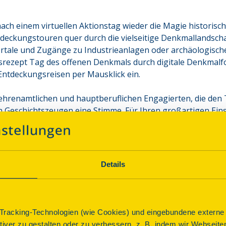
ch einem virtuellen Aktionstag wieder die Magie historisc
eckungstouren quer durch die vielseitige Denkmallandschaf
tale und Zugänge zu Industrieanlagen oder archäologischen 
gsrezept Tag des offenen Denkmals durch digitale Denkmalfo
ntdeckungsreisen per Mausklick ein.  
n ehrenamtlichen und hauptberuflichen Engagierten, die den
 Geschichtszeugen eine Stimme. Für Ihren großartigen Einsa
z
 bei Ihnen bedanken.
nd Denkmalpflege“
Details
 Tricks der Handwerkskunst im Fokus: Unter dem Motto „Sein 
enkmalfreunde illusionistische Malereien, raffinierte Mate
ftakt für Deutschlands größtes Kulturevent feierte die Lut
platzes ehrte Dr. Steffen Skudelny, Vorstand der Deutschen 
racking-Technologien (wie Cookies) und eingebundene externe I
Denkmalsubstanz. Dr. Reiner Haseloff, Ministerpräsident d
ktiver zu gestalten oder zu verbessern, z. B. indem wir Webseite