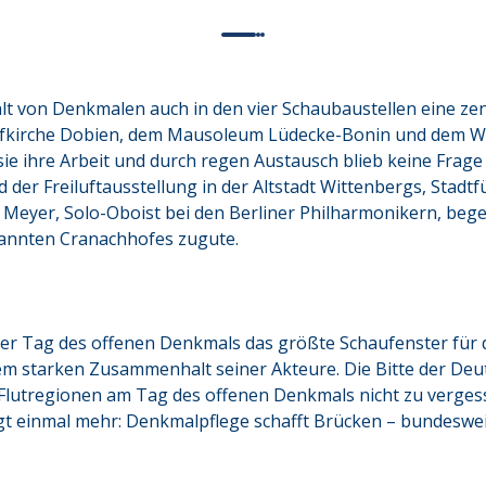
alt von Denkmalen auch in den vier Schaubaustellen eine zen
rfkirche Dobien, dem Mausoleum Lüdecke-Bonin und dem Woh
sie ihre Arbeit und durch regen Austausch blieb keine Frage
 der Freiluftausstellung in der Altstadt Wittenbergs, Stadt
 Meyer, Solo-Oboist bei den Berliner Philharmonikern, begei
annten Cranachhofes zugute. 
er Tag des offenen Denkmals das größte Schaufenster für d
em starken Zusammenhalt seiner Akteure. Die Bitte der Deu
lutregionen am Tag des offenen Denkmals nicht zu vergesse
gt einmal mehr: Denkmalpflege schafft Brücken – bundesweit