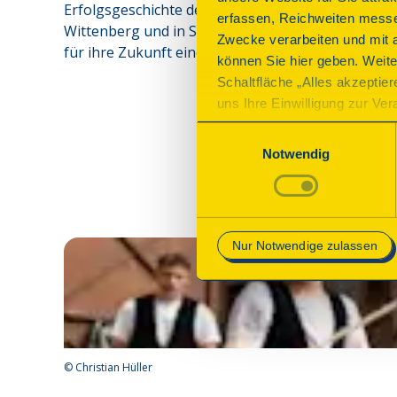
Erfolgsgeschichte der Rettung vieler Baudenkmal
erfassen, Reichweiten messe
Wittenberg und in Sachsen-Anhalt auch als freudig
Zwecke verarbeiten und mit 
für ihre Zukunft eine Grundlage darstellt.“ 
können Sie hier geben. Weite
Schaltfläche „Alles akzeptie
uns Ihre Einwilligung zur Vera
des Onlineangebots nicht erf
Einwilligungsauswahl
mit „Speichern“ bestätigen, 
Notwendig
Betrieb der Webseite erforder
Mehr Informationen finden Si
Nur Notwendige zulassen
©
Christian Hüller