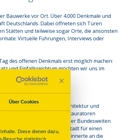
her Bauwerke vor Ort. Über 4.000 Denkmale und 
t Deutschlands. Dabei öffneten sich Türen 
Stätten und teilweise sogar Orte, die ansonsten 
rmate: Virtuelle Führungen, Interviews oder 
 Tag des offenen Denkmals erst möglich machen: 
tz und Einfallsreichtum möchten wir uns im 
Über Cookies
& Schein – in Geschichte, Architektur und 
rialimitate oder schauten Restauratoren 
herstadt Wittenberg im Rahmen der Bundesweiten 
Stiftung Denkmalschutz, die Stadt für einen 
nhalte. Diese dienen dazu,
es Landes Sachsen-Anhalt, erinnerte an die 
n-Besuche statistisch