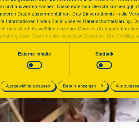
e nach der Wende durch bürgerschaftliches Engagement: „D
n und auswerten können. Diese externen Dienste können ggf. di
en Tag begehen. Nehmen wir die Kinder und Jugendlichen mit
anderen Daten zusammenführen. Das Einverständnis in die Ver
re Informationen finden Sie in unserer Datenschutzerklärung. D
ren“ oder durch Auswählen einzelner Cookies (Kategorien) in den 
rbeitung Ihrer Daten zu den jeweiligen Zwecken. Die Einwilligung i
orderlich und kann jederzeit aktualisiert oder widerrufen werde
werden nur essenzielle Cookies auf der Webseite gesetzt, die te
Externe Inhalte
Statistik
lich sind.
e in unserer
Datenschutzerklärung
.
Ausgewählte zulassen
Details anzeigen
Alle zulass