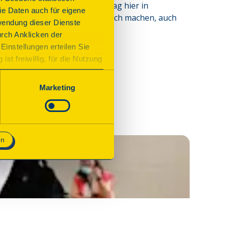
eswegen können wir diesen Tag hier in 
e Daten auch für eigene
, weil das, was wir letztendlich machen, auch 
wendung dieser Dienste
urch Anklicken der
Einstellungen erteilen Sie
st freiwillig, für die Nutzung
n. Wenn Sie das Consent Tool
chnisch notwendig und für den
Marketing
en
©
Christian 