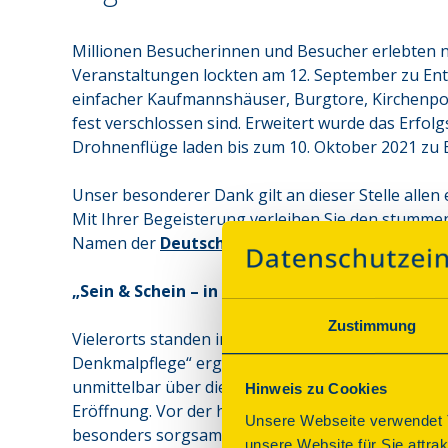
Millionen Besucherinnen und Besucher erlebten na
Veranstaltungen lockten am 12. September zu Entd
einfacher Kaufmannshäuser, Burgtore, Kirchenpor
fest verschlossen sind. Erweitert wurde das Erfol
Drohnenflüge laden bis zum 10. Oktober 2021 zu E
Unser besonderer Dank gilt an dieser Stelle alle
Mit Ihrer Begeisterung verleihen Sie den stummen
Namen der 
Deutschen Stiftung Denkmalsschut
„Sein & Schein – in Geschichte, Architektur u
Zustimmung
Vielerorts standen in diesem Jahr die geschickten
Denkmalpflege“ ergründeten Architekturfans und D
unmittelbar über die Schulter. Den offiziellen Au
Hinweis zu Cookies
Eröffnung. Vor der historischen Kulisse des Markt
Unsere Webseite verwendet T
besonders sorgsamen Umgang mit der städtischen 
unsere Website für Sie attra