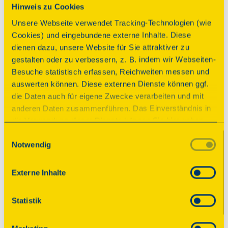
Programm
Hinweis zu Cookies
Unsere Webseite verwendet Tracking-Technologien (wie
Führungen nach Bedarf
Cookies) und eingebundene externe Inhalte. Diese
dienen dazu, unsere Website für Sie attraktiver zu
gestalten oder zu verbessern, z. B. indem wir Webseiten-
Parkplatz
rollstuhlgerecht
Besuche statistisch erfassen, Reichweiten messen und
auswerten können. Diese externen Dienste können ggf.
Imbissangebot
die Daten auch für eigene Zwecke verarbeiten und mit
anderen Daten zusammenführen. Das Einverständnis in
die Verwendung dieser Dienste können Sie hier geben.
Konzert
Weitere Informationen finden Sie in
Einwilligungsauswahl
Notwendig
unserer Datenschutzerklärung. Durch Anklicken der
musikalisches Programm
Schaltfläche „Alles akzeptieren“ oder durch Auswählen
einzelner Cookies (Kategorien) in
Externe Inhalte
Beginn
den Einstellungen erteilen Sie uns Ihre Einwilligung zur
Sonntag, 13.09.2026 17:00 Uhr
Verarbeitung Ihrer Daten zu den jeweiligen Zwecken. Die
Statistik
Einwilligung ist freiwillig, für die Nutzung des
musikalisches Programm "Zuversicht. Zem 
Onlineangebots nicht erforderlich und kann jederzeit
Buras" Duo aus Lettland