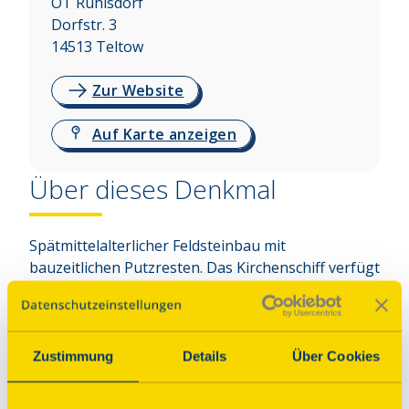
OT Ruhlsdorf
Dorfstr. 3
14513
Teltow
Zur Website
Auf Karte anzeigen
Über dieses Denkmal
Spätmittelalterlicher Feldsteinbau mit 
bauzeitlichen Putzresten. Das Kirchenschiff verfügt 
über einen eingezogenen Rechteckchor, einen 
schmalen Westturm von 1759, einen rechteckigen 
Nordanbau von 1929/30, eine Kanzel von 1594 
sowie eine Patronatsloge.
Zustimmung
Details
Über Cookies