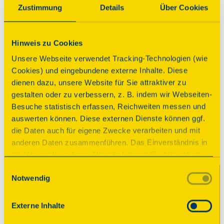
Programm
Zustimmung
Details
Über Cookies
Hinweis zu Cookies
Führung
Unsere Webseite verwendet Tracking-Technologien (wie
Schloß Kuppritz im Wandel der
Cookies) und eingebundene externe Inhalte. Diese
Zeit
dienen dazu, unsere Website für Sie attraktiver zu
gestalten oder zu verbessern, z. B. indem wir Webseiten-
Zeiten
Besuche statistisch erfassen, Reichweiten messen und
auswerten können. Diese externen Dienste können ggf.
Sonntag, 13.09.2026 11:00 Uhr
| Dauer:
60
die Daten auch für eigene Zwecke verarbeiten und mit
Minuten
anderen Daten zusammenführen. Das Einverständnis in
Sonntag, 13.09.2026 12:00 Uhr
| Dauer:
60
die Verwendung dieser Dienste können Sie hier geben.
Minuten
Weitere Informationen finden Sie in
Sonntag, 13.09.2026 13:00 Uhr
| Dauer:
60
Einwilligungsauswahl
Notwendig
unserer Datenschutzerklärung. Durch Anklicken der
Minuten
Schaltfläche „Alles akzeptieren“ oder durch Auswählen
Sonntag, 13.09.2026 14:00 Uhr
| Dauer:
60
einzelner Cookies (Kategorien) in
Minuten
Externe Inhalte
den Einstellungen erteilen Sie uns Ihre Einwilligung zur
Sonntag, 13.09.2026 15:00 Uhr
| Dauer:
60