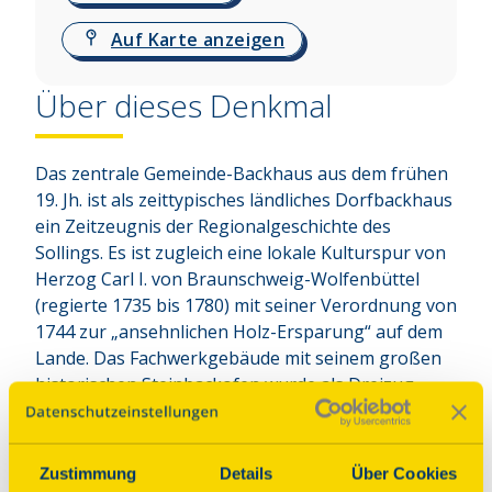
Auf Karte anzeigen
Über dieses Denkmal
Das zentrale Gemeinde-Backhaus aus dem frühen 
19. Jh. ist als zeittypisches ländliches Dorfbackhaus 
ein Zeitzeugnis der Regionalgeschichte des 
Sollings. Es ist zugleich eine lokale Kulturspur von 
Herzog Carl I. von Braunschweig-Wolfenbüttel 
(regierte 1735 bis 1780) mit seiner Verordnung von 
1744 zur „ansehnlichen Holz-Ersparung“ auf dem 
Lande. Das Fachwerkgebäude mit seinem großen 
historischen Steinbackofen wurde als Dreizug-
Ofenanlage funktionstüchtig saniert, um das 
Backen von Steinofenbroten wieder zu 
ermöglichen.
Zustimmung
Details
Über Cookies