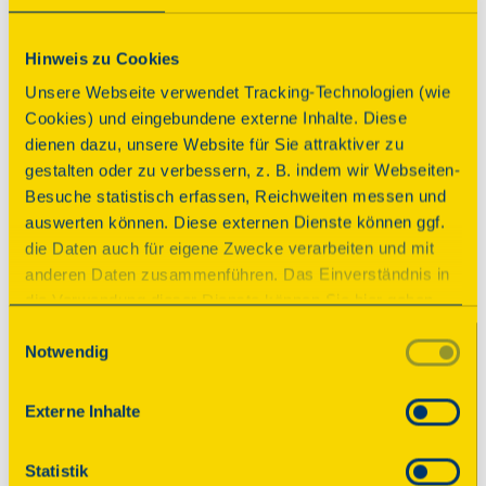
Parkplatz
Hinweis zu Cookies
Unsere Webseite verwendet Tracking-Technologien (wie
Programm
Cookies) und eingebundene externe Inhalte. Diese
dienen dazu, unsere Website für Sie attraktiver zu
gestalten oder zu verbessern, z. B. indem wir Webseiten-
Besuche statistisch erfassen, Reichweiten messen und
Führung
auswerten können. Diese externen Dienste können ggf.
Tradition des Brotbackens im
die Daten auch für eigene Zwecke verarbeiten und mit
Dorf
anderen Daten zusammenführen. Das Einverständnis in
die Verwendung dieser Dienste können Sie hier geben.
Weitere Informationen finden Sie in
Beginn
Einwilligungsauswahl
Notwendig
unserer Datenschutzerklärung. Durch Anklicken der
Sonntag, 13.09.2026 14:00 Uhr
| Dauer:
60
Schaltfläche „Alles akzeptieren“ oder durch Auswählen
Minuten
einzelner Cookies (Kategorien) in
Externe Inhalte
den Einstellungen erteilen Sie uns Ihre Einwilligung zur
Führung durch das historische 
Verarbeitung Ihrer Daten zu den jeweiligen Zwecken. Die
Dorfbackhaus.
Statistik
Einwilligung ist freiwillig, für die Nutzung des