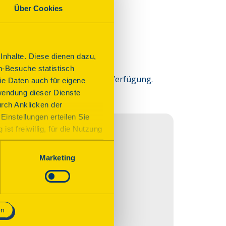
Über Cookies
nhalte. Diese dienen dazu,
n-Besuche statistisch
steht ein Ansprechpartner zur Verfügung.
e Daten auch für eigene
wendung dieser Dienste
urch Anklicken der
Einstellungen erteilen Sie
st freiwillig, für die Nutzung
n. Wenn Sie das Consent Tool
chnisch notwendig und für den
Marketing
en