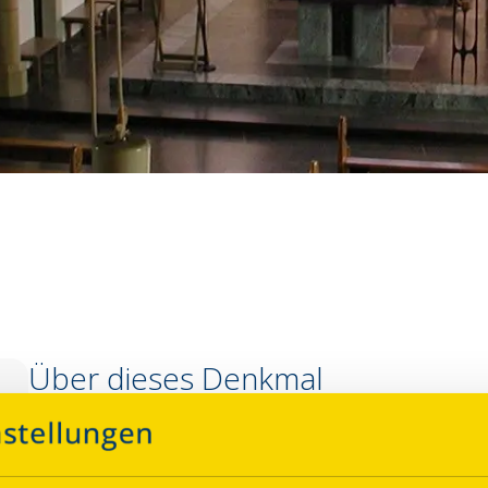
Über dieses Denkmal
Kath. Nebenpfarrkirche des 15. Jhs. mit Erweiterungen aus 
Hallenkirche mit erhöhtem Mittelschiff. Darin befindet si