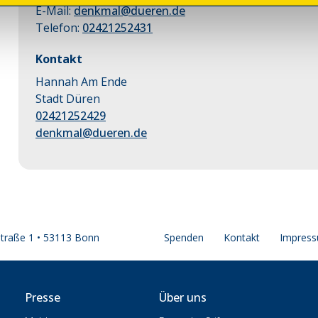
E-Mail:
denkmal@dueren.de
Telefon:
02421252431
Kontakt
Hannah Am Ende
Stadt Düren
02421252429
denkmal@dueren.de
straße 1 • 53113 Bonn
Spenden
Kontakt
Impres
Presse
Über uns