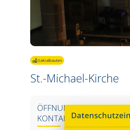
Fotoquelle:
Heike Kussinger-Stankovic
Sakralbauten
St.-Michael-Kirche
ÖFFNUNGSZEITEN &
KONTAKT