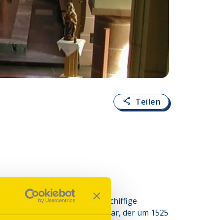
Teilen
dem 19. Jh. Sie ist eine dreischiffige 
ch ein dreiflügeliger Schreinaltar, der um 1525 