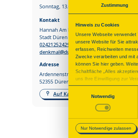
Zustimmung
Sonntag, 13.09.2026 11:00 - 15:00 Uhr
Kontakt
Hinweis zu Cookies
Hannah Am Ende
Unsere Webseite verwendet T
Stadt Düren
unsere Website für Sie attra
02421252429
erfassen, Reichweiten messe
denkmal@dueren.de
Zwecke verarbeiten und mit 
Adresse
können Sie hier geben. Weite
Schaltfläche „Alles akzeptie
Ardennenstr.
uns Ihre Einwilligung zur Vera
52355
Düren
des Onlineangebots nicht erf
Einwilligungsauswahl
Auf Karte anzeigen
mit „Speichern“ bestätigen, 
Notwendig
Betrieb der Webseite erforder
Mehr Informationen finden Si
Nur Notwendige zulassen