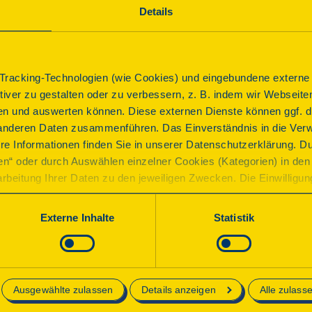
durch den Künstler Benedikt Dreyer geschaffen wurde.
Details
Programm
racking-Technologien (wie Cookies) und eingebundene externe I
ktiver zu gestalten oder zu verbessern, z. B. indem wir Webseite
Die Kirche ist geöffnet und kann besichtigt werden. Es 
n und auswerten können. Diese externen Dienste können ggf. di
Zudem gibt es um eine Führung.
anderen Daten zusammenführen. Das Einverständnis in die Ver
re Informationen finden Sie in unserer Datenschutzerklärung. D
ren“ oder durch Auswählen einzelner Cookies (Kategorien) in den 
rbeitung Ihrer Daten zu den jeweiligen Zwecken. Die Einwilligung i
Führung
orderlich und kann jederzeit aktualisiert oder widerrufen werde
Führung
werden nur essenzielle Cookies auf der Webseite gesetzt, die te
Externe Inhalte
Statistik
lich sind.
Beginn
e in unserer
Datenschutzerklärung
.
Sonntag, 13.09.2026 11:00 Uhr
| Dauer:
60
Minuten
Ausgewählte zulassen
Details anzeigen
Alle zulass
Anmeldung