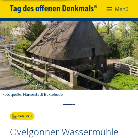
Menü
Fotoquelle:
Hansestadt Buxtehude
Industrie
Ovelgönner Wassermühle