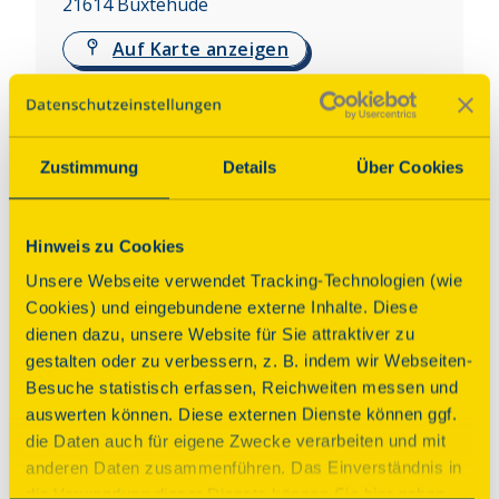
21614
Buxtehude
Auf Karte anzeigen
Über dieses Denkmal
Zustimmung
Details
Über Cookies
In Ovelgönne hinter dem Mühlendamm steht eine 
reetgedeckte Wassermühle mit der Inschrift „M. 
Detlef Schwar Anno 1674“ an der Eingangstür. 
Hinweis zu Cookies
Ursprünglich Teil der Moisburger Wassermühle, 
Unsere Webseite verwendet Tracking-Technologien (wie
erlaubt der eingeschossige Fachwerkbau mit 
Cookies) und eingebundene externe Inhalte. Diese
vollständig erhaltener und funktionstüchtiger 
dienen dazu, unsere Website für Sie attraktiver zu
Antriebs- und Mahltechnik Einblicke in ein 
gestalten oder zu verbessern, z. B. indem wir Webseiten-
historisches Handwerk.
Besuche statistisch erfassen, Reichweiten messen und
auswerten können. Diese externen Dienste können ggf.
Programm
die Daten auch für eigene Zwecke verarbeiten und mit
anderen Daten zusammenführen. Das Einverständnis in
die Verwendung dieser Dienste können Sie hier geben.