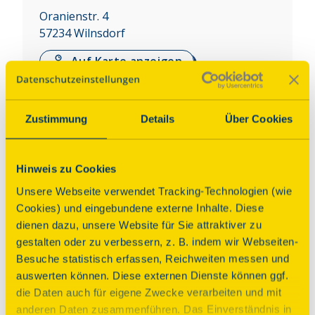
Oranienstr. 4
57234
Wilnsdorf
Auf Karte anzeigen
Über dieses Denkmal
Zustimmung
Details
Über Cookies
Die ehemalige Kapellenschule Oberdielfen wurde 
1821 erbaut. Es handelt sich um ein 
Hinweis zu Cookies
eingeschossiges Gebäude in riegellosem 
Unsere Webseite verwendet Tracking-Technologien (wie
Eichenfachwerk mit einem Turm, der einen 
Cookies) und eingebundene externe Inhalte. Diese
geschweiften, achteckigen Helm trägt. Früher 
dienen dazu, unsere Website für Sie attraktiver zu
diente ein angrenzender Raum dem Unterricht, 
gestalten oder zu verbessern, z. B. indem wir Webseiten-
heute wird er als Tagungsraum genutzt. 1997 
Besuche statistisch erfassen, Reichweiten messen und
wurde eine Blechdecke mit kreisförmigen Mustern 
auswerten können. Diese externen Dienste können ggf.
entdeckt, die vermutlich um 1924 eingebaut wurde. 
die Daten auch für eigene Zwecke verarbeiten und mit
Diese wurde restauriert und ist heute wieder 
anderen Daten zusammenführen. Das Einverständnis in