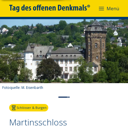
Menü
Fotoquelle:
M. Eisenbarth
Schlösser & Burgen
Martinsschloss