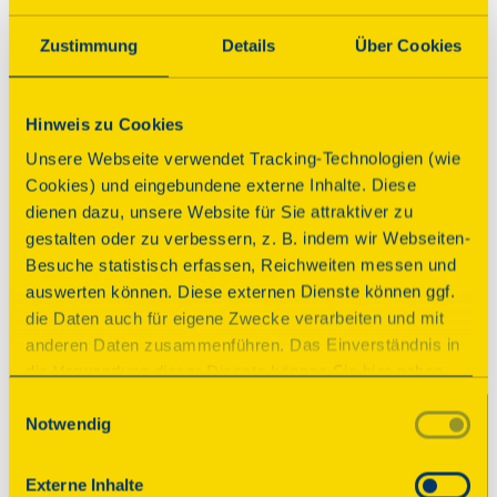
Parkplatz
Anbindung ÖPNV
Zustimmung
Details
Über Cookies
Programm
Hinweis zu Cookies
Unsere Webseite verwendet Tracking-Technologien (wie
Führung
Cookies) und eingebundene externe Inhalte. Diese
Vielfältige, schwer
dienen dazu, unsere Website für Sie attraktiver zu
gestalten oder zu verbessern, z. B. indem wir Webseiten-
differenzierbare Baugeschichte
Besuche statistisch erfassen, Reichweiten messen und
auswerten können. Diese externen Dienste können ggf.
Zeiten
die Daten auch für eigene Zwecke verarbeiten und mit
Sonntag, 13.09.2026 11:00 Uhr
| Dauer:
60
anderen Daten zusammenführen. Das Einverständnis in
Minuten
die Verwendung dieser Dienste können Sie hier geben.
Sonntag, 13.09.2026 14:00 Uhr
| Dauer:
60
Weitere Informationen finden Sie in
Einwilligungsauswahl
Minuten
Notwendig
unserer Datenschutzerklärung. Durch Anklicken der
Sonntag, 13.09.2026 15:30 Uhr
| Dauer:
60
Schaltfläche „Alles akzeptieren“ oder durch Auswählen
Minuten
einzelner Cookies (Kategorien) in
Externe Inhalte