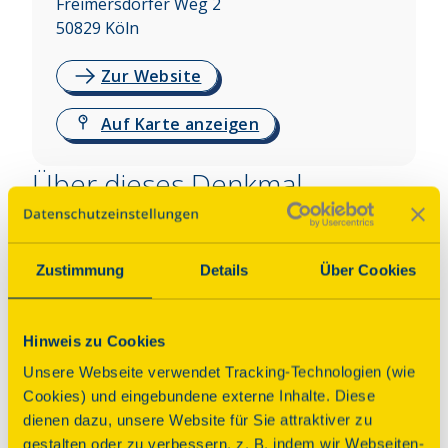
Freimersdorfer Weg 2
50829
Köln
Zur Website
Auf Karte anzeigen
Über dieses Denkmal
Das Fort IV Bocklemünd, erbaut um 1875, war 
eines der drei großen Forts des mächtigen 
Zustimmung
Details
Über Cookies
äußeren Festungsrings. Es diente von 1909 bis 
1914 als Unterkunft der Kölner Luftschiffer, war im 
II. Weltkrieg Gefechtsstand der Kölner Luftabwehr 
Hinweis zu Cookies
und später auch Drehort für Spielfilme, 
Unsere Webseite verwendet Tracking-Technologien (wie
beispielsweise für „Creep“ (2004).
Cookies) und eingebundene externe Inhalte. Diese
dienen dazu, unsere Website für Sie attraktiver zu
gestalten oder zu verbessern, z. B. indem wir Webseiten-