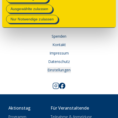
Mehr Informationen finden Sie in unserer
Ausgewählte zulassen
Datenschutzerklärung
.
© 2025 Deutsche Stiftung Denkmalschutz • Schlegelstraße
Nur Notwendige zulassen
1 • 53113 Bonn
Spenden
Kontakt
Impressum
Datenschutz
Einstellungen
Aktionstag
Für Veranstaltende
Programm
Teilnahme & Anmeldung