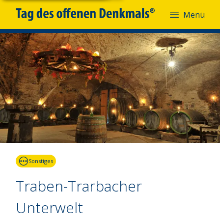
Menü
Fotoquelle:
www.photone.fotograf.de
Sonstiges
Traben-Trarbacher
Unterwelt