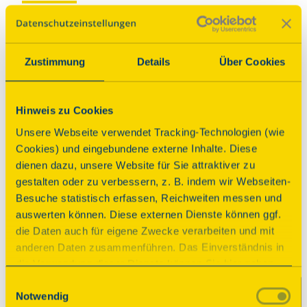
Führung
Zustimmung
Details
Über Cookies
Weinbau und Kellerarchitektur
der Jahrhundertwende
Hinweis zu Cookies
Beginn
Unsere Webseite verwendet Tracking-Technologien (wie
Sonntag, 13.09.2026 14:00 Uhr
| Dauer:
90
Cookies) und eingebundene externe Inhalte. Diese
Minuten
dienen dazu, unsere Website für Sie attraktiver zu
gestalten oder zu verbessern, z. B. indem wir Webseiten-
Gezeigt werden drei historische Weinkeller, 
Besuche statistisch erfassen, Reichweiten messen und
deren Kellerarchitektur und Bauweise um 
auswerten können. Diese externen Dienste können ggf.
1900 besondere Merkmale aufzeigen. 
die Daten auch für eigene Zwecke verarbeiten und mit
Ebenso werden der Weinbau, der 
anderen Daten zusammenführen. Das Einverständnis in
Weinhandel und die historischen 
die Verwendung dieser Dienste können Sie hier geben.
Gerätschaften thematisiert. Um 1900 befand 
Weitere Informationen finden Sie in
Einwilligungsauswahl
sich die kleine Mittelmoselstadt in der 
Notwendig
unserer Datenschutzerklärung. Durch Anklicken der
Blütezeit ihrer Weinbaukultur, die in vielen 