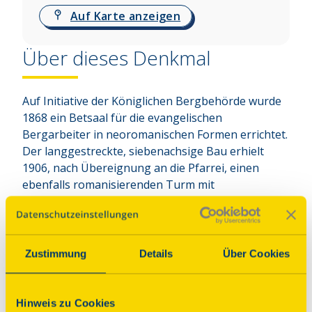
Auf Karte anzeigen
Über dieses Denkmal
Auf Initiative der Königlichen Bergbehörde wurde 
1868 ein Betsaal für die evangelischen 
Bergarbeiter in neoromanischen Formen errichtet. 
Der langgestreckte, siebenachsige Bau erhielt 
1906, nach Übereignung an die Pfarrei, einen 
ebenfalls romanisierenden Turm mit 
Eingangsportal. Eine kleine Vorhalle mit dem alten 
Hauptzugang betont die Mittelachse. 1958 wurde 
der Innenraum modernisiert, um 1980 wurde der 
äußere Verputz entfernt und der ursprüngliche 
Zustimmung
Details
Über Cookies
steinsichtige Zustand wiederhergestellt.
Hinweis zu Cookies
Programm