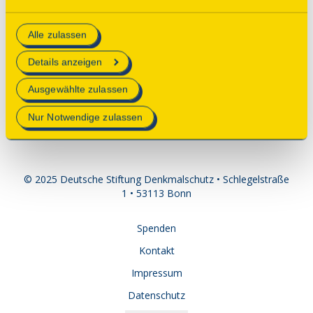
Consent Tool mit „Speichern“ bestätigen, werden nur
Kontakt
essenzielle Cookies auf der Webseite gesetzt, die
Michael Caspers-Hilka
Alle zulassen
technisch notwendig und für den Betrieb der Webseite
Kirchengemeinde Evangelisch Mittendrin
erforderlich sind.
06821-23380
Details anzeigen
neunkirchen.saar@ekir.de
Mehr Informationen finden Sie in unserer
Ausgewählte zulassen
Datenschutzerklärung
.
Nur Notwendige zulassen
© 2025 Deutsche Stiftung Denkmalschutz • Schlegelstraße
1 • 53113 Bonn
Spenden
Kontakt
Impressum
Datenschutz