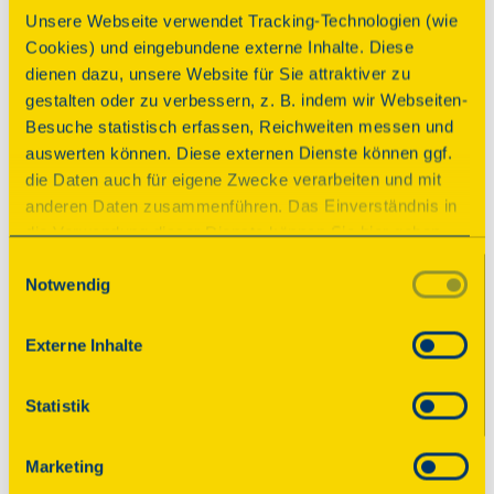
Unsere Webseite verwendet Tracking-Technologien (wie
Cookies) und eingebundene externe Inhalte. Diese
dienen dazu, unsere Website für Sie attraktiver zu
Konzert
gestalten oder zu verbessern, z. B. indem wir Webseiten-
Besuche statistisch erfassen, Reichweiten messen und
Konzert
auswerten können. Diese externen Dienste können ggf.
die Daten auch für eigene Zwecke verarbeiten und mit
Beginn
anderen Daten zusammenführen. Das Einverständnis in
Sonntag, 13.09.2026 17:00 Uhr
| Dauer:
120
die Verwendung dieser Dienste können Sie hier geben.
Minuten
Weitere Informationen finden Sie in
Einwilligungsauswahl
Notwendig
unserer Datenschutzerklärung. Durch Anklicken der
Am Sonntag, dem 13, September, gastiert 
Schaltfläche „Alles akzeptieren“ oder durch Auswählen
um 17 Uhr das Neunkircher Vokalensemble 
einzelner Cookies (Kategorien) in
Externe Inhalte
„LaMannschar“ in der evangelischen Kirche

den Einstellungen erteilen Sie uns Ihre Einwilligung zur
Heiligenwald. Die Truppe, die bereits seit 
Verarbeitung Ihrer Daten zu den jeweiligen Zwecken. Die
2004 besteht, präsentiert an diesem Tag ihr 
Statistik
Einwilligung ist freiwillig, für die Nutzung des
bunt gemischtes A capella-Programm. Der 
Onlineangebots nicht erforderlich und kann jederzeit
Eintritt ist frei.
Marketing
aktualisiert oder widerrufen werden. Wenn Sie das