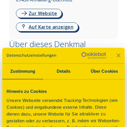
Zur Website
Auf Karte anzeigen
Über dieses Denkmal
Die St.-Annen-Kirche in Annaberg-Buchholz ist 
eine Hallenkirche an der Schwelle zwischen 
Zustimmung
Details
Über Cookies
Spätgotik und Renaissance. Mit 65 m Länge und 40 
m Breite gilt sie als größte reine spätgotische 
Hallenkirche Sachsens. Zur Ausstattung gehören 
Hinweis zu Cookies
Schnitzaltäre und ein historischer Beichtstuhl. An 
Unsere Webseite verwendet Tracking-Technologien (wie
der Südseite befindet sich der im Grundriss 
Cookies) und eingebundene externe Inhalte. Diese
quadratische Kirchturm mit mehreren Meter 
dienen dazu, unsere Website für Sie attraktiver zu
dicken Mauern, an dessen Bau Konrad Pflüger 
gestalten oder zu verbessern, z. B. indem wir Webseiten-
nachweislich 1502 beteiligt war. Seit fast 500 