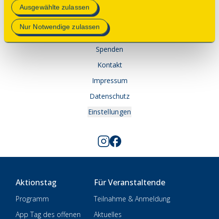
Mehr Informationen finden Sie in unserer
Ausgewählte zulassen
© 2025 Deutsche Stiftung Denkmalschutz • Schlegelstraße
Datenschutzerklärung
.
1 • 53113 Bonn
Nur Notwendige zulassen
Spenden
Kontakt
Impressum
Datenschutz
Einstellungen
Aktionstag
Für Veranstaltende
Programm
Teilnahme & Anmeldung
App Tag des offenen
Aktuelles