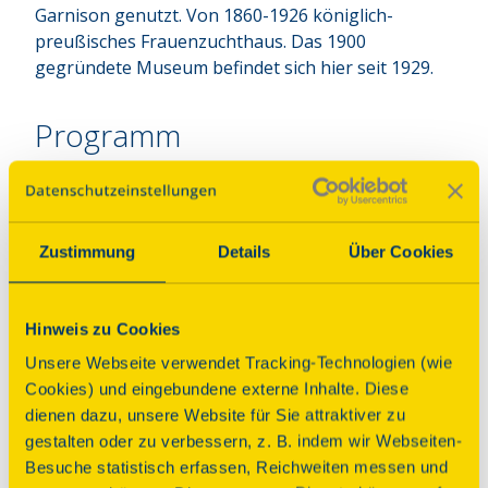
Garnison genutzt. Von 1860-1926 königlich-
preußisches Frauenzuchthaus. Das 1900 
gegründete Museum befindet sich hier seit 1929.
Programm
Am Tag des offenen Denkmals finden öffentliche
Führungen jeweils um 11:00 und 14:00 Uhr statt.
Zustimmung
Details
Über Cookies
Zudem öffnen wir den Innenhof des Schlosses und
die Kellerräumlichkeiten des Museums.
Hinweis zu Cookies
Parkplatz
Anbindung ÖPNV
Unsere Webseite verwendet Tracking-Technologien (wie
Hinweise
Cookies) und eingebundene externe Inhalte. Diese
dienen dazu, unsere Website für Sie attraktiver zu
Treffpunkt für die Führungen ist im Foyer des
gestalten oder zu verbessern, z. B. indem wir Webseiten-
Barockschlosses Delitzsch.
Besuche statistisch erfassen, Reichweiten messen und