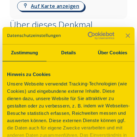
Auf Karte anzeigen
Über dieses Denkmal
Der Name der Kirche ist älter als die Stadt 
Eilenburg. Er bezeichnet ein Gotteshaus namens 
Zustimmung
Details
Über Cookies
St. Marien auf dem Berge vor dem Burgward 
„Ilburg“ (=Lehmburg). Dieser Burgward wurde um 
907 errichtet, zusammen mit dem von Wurzen und 
Hinweis zu Cookies
Püchau. Im Burgward wurde eine kleine 
Unsere Webseite verwendet Tracking-Technologien (wie
Petruskapelle für die Besatzung gebaut. Vor dem 
Cookies) und eingebundene externe Inhalte. Diese
Burgward lag ein Sorbenweiler, die Zscheppelende. 
dienen dazu, unsere Website für Sie attraktiver zu
Als Mönche diesen Weiler zu missionieren 
gestalten oder zu verbessern, z. B. indem wir Webseiten-
begannen, fehlte eine Kirche, denn in den 
Besuche statistisch erfassen, Reichweiten messen und
Burgward wollte man die Sorben aus 
auswerten können. Diese externen Dienste können ggf.
Sicherheitsgründen nicht lassen. So wird um 940 
die Daten auch für eigene Zwecke verarbeiten und mit
die erste Marienkapelle gebaut worden sein.
anderen Daten zusammenführen. Das Einverständnis in