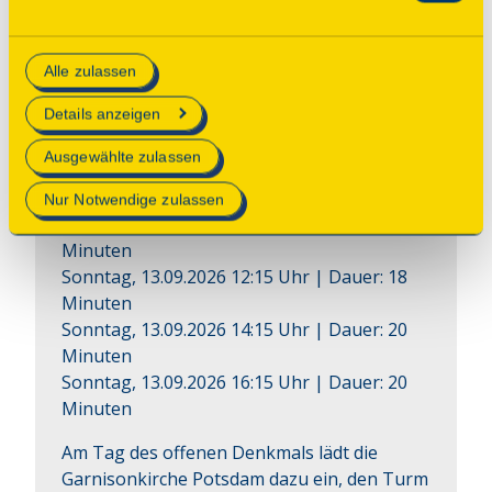
Consent Tool mit „Speichern“ bestätigen, werden nur
essenzielle Cookies auf der Webseite gesetzt, die
Vortrag
Alle zulassen
technisch notwendig und für den Betrieb der Webseite
Thematische Einführungen zur
erforderlich sind.
Details anzeigen
Garnisonkirche
Mehr Informationen finden Sie in unserer
Ausgewählte zulassen
Datenschutzerklärung
.
Zeiten
Nur Notwendige zulassen
Sonntag, 13.09.2026 10:15 Uhr
| Dauer:
20
Minuten
Sonntag, 13.09.2026 12:15 Uhr
| Dauer:
18
Minuten
Sonntag, 13.09.2026 14:15 Uhr
| Dauer:
20
Minuten
Sonntag, 13.09.2026 16:15 Uhr
| Dauer:
20
Minuten
Am Tag des offenen Denkmals lädt die 
Garnisonkirche Potsdam dazu ein, den Turm 