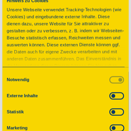
Hinweis zu Cookies
Begrenzte Teilnehmerzahl. Zur besseren
Unsere Webseite verwendet Tracking-Technologien (wie
Planung freuen wir uns über eine
Cookies) und eingebundene externe Inhalte. Diese
Anmeldung im Vorfeld. Tickets können vor
dienen dazu, unsere Website für Sie attraktiver zu
Ort erworben werden.
gestalten oder zu verbessern, z. B. indem wir Webseiten-
Besuche statistisch erfassen, Reichweiten messen und
Anmeldung
auswerten können. Diese externen Dienste können ggf.
E-Mail:
bildung@garnisonkirche-potsdam.de
die Daten auch für eigene Zwecke verarbeiten und mit
anderen Daten zusammenführen. Das Einverständnis in
Kosten
die Verwendung dieser Dienste können Sie hier geben.
5
€
Weitere Informationen finden Sie in
Einwilligungsauswahl
Notwendig
unserer Datenschutzerklärung. Durch Anklicken der
Kontakt
Schaltfläche „Alles akzeptieren“ oder durch Auswählen
Hana Hlásková
einzelner Cookies (Kategorien) in
Externe Inhalte
Stiftung Garnisonkirche Potsdam
den Einstellungen erteilen Sie uns Ihre Einwilligung zur
03319133397
Verarbeitung Ihrer Daten zu den jeweiligen Zwecken. Die
Statistik
bildung@garnisonkirche-potsdam.de
Einwilligung ist freiwillig, für die Nutzung des
Onlineangebots nicht erforderlich und kann jederzeit
Marketing
aktualisiert oder widerrufen werden. Wenn Sie das