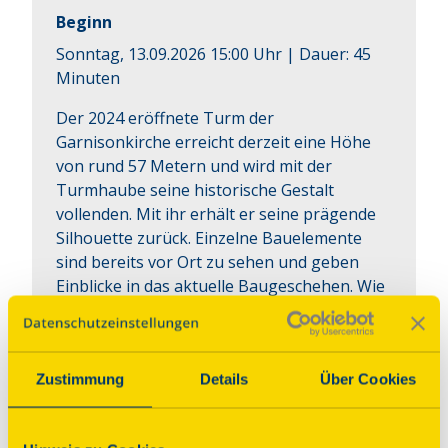
Beginn
Sonntag, 13.09.2026 15:00 Uhr
| Dauer:
45
Minuten
Der 2024 eröffnete Turm der 
Garnisonkirche erreicht derzeit eine Höhe 
von rund 57 Metern und wird mit der 
Turmhaube seine historische Gestalt 
vollenden. Mit ihr erhält er seine prägende 
Silhouette zurück. Einzelne Bauelemente 
sind bereits vor Ort zu sehen und geben 
Einblicke in das aktuelle Baugeschehen. Wie 
entsteht daraus die Turmhaube? Die Firma 
BDP Baudenkmalpflege Potsdam gibt 
Einblicke in Planung, Konstruktion und 
Zustimmung
Details
Über Cookies
handwerkliche Umsetzung und zeigt ihre 
Bedeutung für Gebäude und Stadtbild.
Hinweise