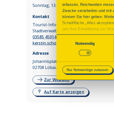
erfassen, Reichweiten messe
Sonntag, 13.09.2026 10:00 - 16:00 Uhr
Zwecke verarbeiten und mit 
Kontakt
können Sie hier geben. Weite
Schaltfläche „Alles akzeptie
Tourist-Information Löbau
uns Ihre Einwilligung zur Vera
Stadtverwaltung Löbau
des Onlineangebots nicht erf
03585 450140
Einwilligungsauswahl
mit „Speichern“ bestätigen, 
kerstin.schoebel@loebau.de
Notwendig
Betrieb der Webseite erforder
Adresse
Mehr Informationen finden Si
Johannisplatz 6-8
02708
Löbau
Nur Notwendige zulassen
Zur Website
Auf Karte anzeigen