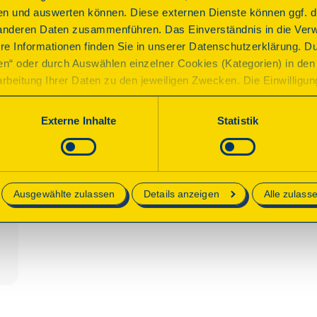
Stabilisierung des Turms und Sanierung des Dachstuhls 
n und auswerten können. Diese externen Dienste können ggf. di
wurden restauriert. Heute befindet sich darin das Kult
anderen Daten zusammenführen. Das Einverständnis in die Ver
Euroregion Neiße.
re Informationen finden Sie in unserer Datenschutzerklärung. D
ren“ oder durch Auswählen einzelner Cookies (Kategorien) in den 
rbeitung Ihrer Daten zu den jeweiligen Zwecken. Die Einwilligung i
Programm
orderlich und kann jederzeit aktualisiert oder widerrufen werde
werden nur essenzielle Cookies auf der Webseite gesetzt, die te
Externe Inhalte
Statistik
lich sind.
Das Kulturzentrum ist geöffnet und kann besichtigt wer
Erläuterungen zum Gebäude.
e in unserer
Datenschutzerklärung
.
Ausgewählte zulassen
Details anzeigen
Alle zulass
Anbindung ÖPNV
rollstuhlgerecht
Parkpla