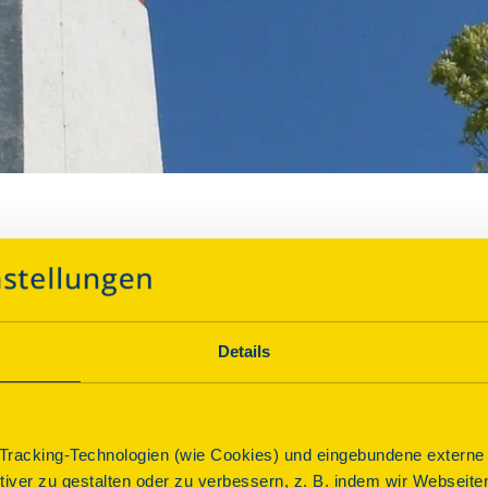
niskirche
Details
Über dieses Denkmal
Die Johanniskirche zählt zu den ältesten Bauwerken der 
racking-Technologien (wie Cookies) und eingebundene externe I
Franziskanerkloster erwähnt. 1996 fanden eine Sanierun
ktiver zu gestalten oder zu verbessern, z. B. indem wir Webseite