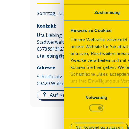
Zustimmung
Sonntag, 13.09.2026 10:00 - 17:00 Uhr
Kontakt
Hinweis zu Cookies
Uta Liebing
Unsere Webseite verwendet T
Stadtverwaltung Wolkenstein
unsere Website für Sie attra
03736913127
erfassen, Reichweiten messe
utaliebing@gmx.de
Zwecke verarbeiten und mit 
Adresse
können Sie hier geben. Weite
Schaltfläche „Alles akzeptie
Schloßplatz 1
uns Ihre Einwilligung zur Vera
09429
Wolkenstein
des Onlineangebots nicht erf
Einwilligungsauswahl
Auf Karte anzeigen
mit „Speichern“ bestätigen, 
Notwendig
Betrieb der Webseite erforder
Mehr Informationen finden Si
Nur Notwendige zulassen