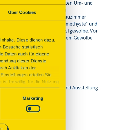
rgern errichtet. Ab 1500 erfolgten Um- und 
. Im Inneren sind profilierte 
Über Cookies
ien, ein Festsaal und ein Trauzimmer 
en Ausstellungen „Land der Amethyste“ und 
ten Räume Turmsaal und Amethystgewölbe. Vor 
lige Küchenhaus mit historischem Gewölbe 
nhalte. Diese dienen dazu,
n-Besuche statistisch
e Daten auch für eigene
wendung dieser Dienste
urch Anklicken der
Einstellungen erteilen Sie
st freiwillig, für die Nutzung
lbe, neugestaltetem Turmsaal und Ausstellung
n. Wenn Sie das Consent Tool
chnisch notwendig und für den
Marketing
en