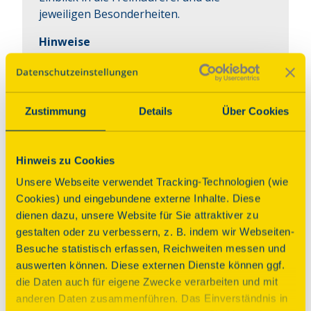
jeweiligen Besonderheiten.
Hinweise
Es finden parallel zwei Vorträge statt.
Einer im Clubraum zum Baudenkmal und der
Bamberger Freimaurerei, der andere im
Zustimmung
Details
Über Cookies
Tempel der Freimaurerloge als
Wechselgespräch einer Freimaurerin und
eines Freimaurers zur Freimaurerei im
Hinweis zu Cookies
Besonderen.
Unsere Webseite verwendet Tracking-Technologien (wie
Cookies) und eingebundene externe Inhalte. Diese
Der Einlass wird vor Ort gesteuert.
dienen dazu, unsere Website für Sie attraktiver zu
gestalten oder zu verbessern, z. B. indem wir Webseiten-
Dies ist aufgrund der Vorträge und
Besuche statistisch erfassen, Reichweiten messen und
begrenzten Plätze notwendig - Einlass ca.
auswerten können. Diese externen Dienste können ggf.
alle 30 Minuten.
die Daten auch für eigene Zwecke verarbeiten und mit
anderen Daten zusammenführen. Das Einverständnis in
Der Zugang erfolgt über den Haupteingang