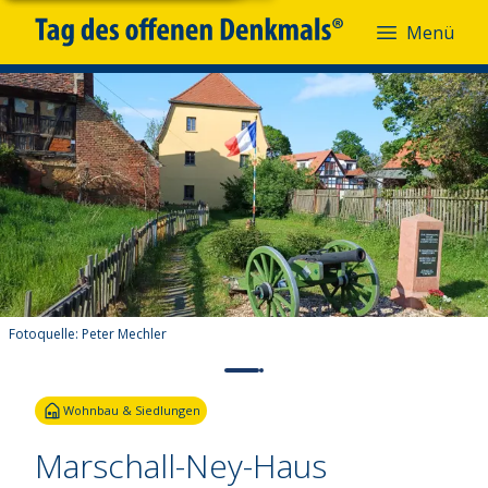
Menü
Fotoquelle:
Peter Mechler
Wohnbau & Siedlungen
Marschall-Ney-Haus