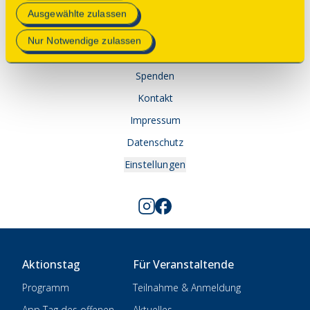
Mehr Informationen finden Sie in unserer
Ausgewählte zulassen
Datenschutzerklärung
.
© 2025 Deutsche Stiftung Denkmalschutz • Schlegelstraße
1 • 53113 Bonn
Nur Notwendige zulassen
Spenden
Kontakt
Impressum
Datenschutz
Einstellungen
Aktionstag
Für Veranstaltende
Programm
Teilnahme & Anmeldung
App Tag des offenen
Aktuelles