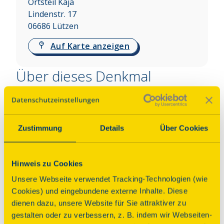
Ortsteil Kaja
Lindenstr. 17
06686
Lützen
Auf Karte anzeigen
Über dieses Denkmal
Hofanlage mit zweigeschossigem Wohnhaus. 
Ursprünglich Einquartierungsort von Marschall 
Zustimmung
Details
Über Cookies
Ney, Schlacht bei Großgörschen (Bataille de 
Luetzen) 2. Mai 1813. Am Wohnhaus Gedenktafel 
mit Kanonenkugel aus der Schlacht. Im Haus kleine 
Hinweis zu Cookies
Ausstellung in 2 historisch erhaltenen Räumen.
Unsere Webseite verwendet Tracking-Technologien (wie
Cookies) und eingebundene externe Inhalte. Diese
Programm
dienen dazu, unsere Website für Sie attraktiver zu
gestalten oder zu verbessern, z. B. indem wir Webseiten-