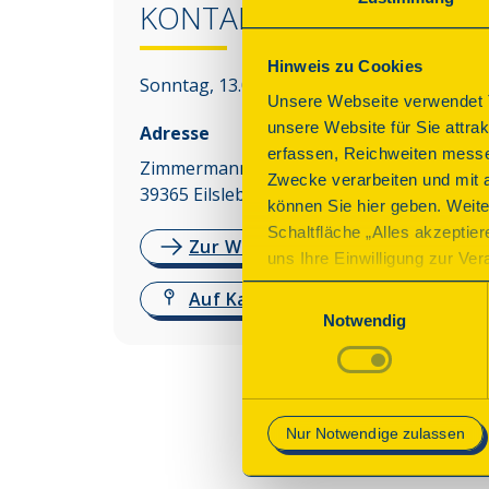
KONTAKT
Hinweis zu Cookies
Sonntag, 13.09.2026 10:00 - 18:00 Uhr
Unsere Webseite verwendet T
unsere Website für Sie attra
Adresse
erfassen, Reichweiten messe
Zimmermannplatz 5
Zwecke verarbeiten und mit 
39365
Eilsleben
können Sie hier geben. Weite
Schaltfläche „Alles akzeptie
Zur Website
uns Ihre Einwilligung zur Vera
des Onlineangebots nicht erf
Einwilligungsauswahl
Auf Karte anzeigen
mit „Speichern“ bestätigen, 
Notwendig
Betrieb der Webseite erforder
Mehr Informationen finden Si
Nur Notwendige zulassen