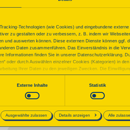
Kleiner Vierseithof teilweise mit Fachwerk. Verschiedene
Stellmacherei, Böttcherei und Fenstersammlung. Neuer 
Furnierverarbeitung. Ausstellung historischer Küchen, 
gekommen ist eine umfangreiche Beilesammlung. Teilw
racking-Technologien (wie Cookies) und eingebundene externe I
ktiver zu gestalten oder zu verbessern, z. B. indem wir Webseite
n und auswerten können. Diese externen Dienste können ggf. di
anderen Daten zusammenführen. Das Einverständnis in die Ver
Programm
re Informationen finden Sie in unserer Datenschutzerklärung. D
ren“ oder durch Auswählen einzelner Cookies (Kategorien) in den 
Führung durch das Tischlereimuseum. Das Museum kan
rbeitung Ihrer Daten zu den jeweiligen Zwecken. Die Einwilligung i
besichtigt werden. Besucher/-innen erhalten Einblicke 
orderlich und kann jederzeit aktualisiert oder widerrufen werde
Zu sehen sind u. a. Sammlungen von Hobeln und Beilen 
werden nur essenzielle Cookies auf der Webseite gesetzt, die te
Externe Inhalte
Statistik
verschiedenen Epochen sowie eine Möbelausstellung in 
lich sind.
„schreibende Hobel“ und das „Tischlein-Deck-Dich“.
e in unserer
Datenschutzerklärung
.
Parkplatz
Anbindung ÖPNV
Ausgewählte zulassen
Details anzeigen
Alle zulass