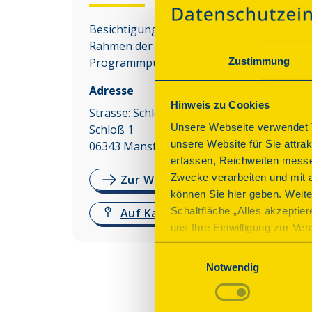
Besichtigungen des Denkmals sind nur im
Rahmen der angebotenen
Zustimmung
Programmpunkte möglich.
Adresse
Hinweis zu Cookies
Strasse: Schloss Mansfeld 1
Unsere Webseite verwendet T
Schloß 1
unsere Website für Sie attra
06343
Mansfeld
erfassen, Reichweiten messe
Zwecke verarbeiten und mit 
Zur Website
können Sie hier geben. Weite
Schaltfläche „Alles akzeptie
Auf Karte anzeigen
uns Ihre Einwilligung zur Vera
des Onlineangebots nicht erf
Einwilligungsauswahl
mit „Speichern“ bestätigen, 
Notwendig
Betrieb der Webseite erforder
Mehr Informationen finden Si