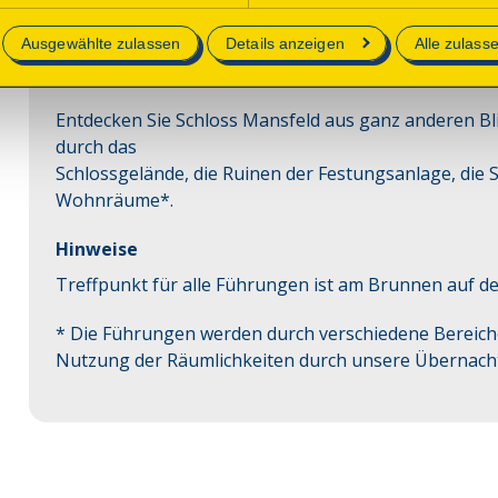
Sonntag, 13.09.2026 11:00 Uhr
| Dauer:
60
Minuten
Ausgewählte zulassen
Details anzeigen
Alle zulass
Sonntag, 13.09.2026 14:00 Uhr
| Dauer:
60
Minuten
Sonntag, 13.09.2026 16:00 Uhr
| Dauer:
60
Minuten
Entdecken Sie Schloss Mansfeld aus ganz anderen Bl
durch das

Schlossgelände, die Ruinen der Festungsanlage, die S
Wohnräume*.
Hinweise
Treffpunkt für alle Führungen ist am Brunnen auf d
* Die Führungen werden durch verschiedene Bereich
Nutzung der Räumlichkeiten durch unsere Übernac