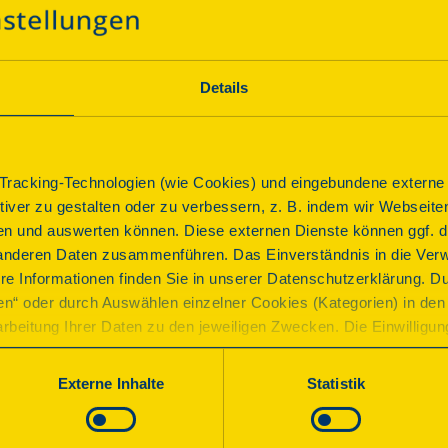
Eines der frühesten und ehemals größten Renaissancesch
Vorgängerbauten aus dem 11. Jh. durch Brand 1509 zerst
Renaissanceschlösser. Die Festung wurde 1674/75 geschle
Details
überformt im neugotischen Stil. Schlosskirche aus dem ers
Parkanlagen aus der zweiten Hälfte des 19. Jhs. Heute be
christliche Jugendbildungsstätte.
racking-Technologien (wie Cookies) und eingebundene externe I
Parkplatz
Anbindung ÖPNV
ktiver zu gestalten oder zu verbessern, z. B. indem wir Webseite
n und auswerten können. Diese externen Dienste können ggf. di
Programm
anderen Daten zusammenführen. Das Einverständnis in die Ver
re Informationen finden Sie in unserer Datenschutzerklärung. D
ren“ oder durch Auswählen einzelner Cookies (Kategorien) in den 
rbeitung Ihrer Daten zu den jeweiligen Zwecken. Die Einwilligung i
Führung
orderlich und kann jederzeit aktualisiert oder widerrufen werde
werden nur essenzielle Cookies auf der Webseite gesetzt, die te
Schlossführung
Externe Inhalte
Statistik
lich sind.
Zeiten
e in unserer
Datenschutzerklärung
.