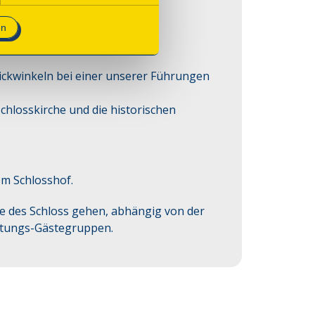
en
ickwinkeln bei einer unserer Führungen 
chlosskirche und die historischen 
em Schlosshof.
e des Schloss gehen, abhängig von der
htungs-Gästegruppen.