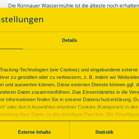
Die Rönnauer Wassermühle ist die älteste noch erhalten
Der Mahlprozeß kann komplett nachempfunden werden.
Wassermühle, erbaut 1649, Umbau 1900, Modernisierun
Übergabe der rekonstruierten Gebäude an Einwohner d
September 2001 Teilnahme am Heinrich Rantzau Jahr. W
Details
Familie von 1557 bis 1674.

Pfingstmontag, am deutschen Mühlentag wird Getreide v
racking-Technologien (wie Cookies) und eingebundene externe I
Programm
ktiver zu gestalten oder zu verbessern, z. B. indem wir Webseite
n und auswerten können. Diese externen Dienste können ggf. di
anderen Daten zusammenführen. Das Einverständnis in die Ver
Führungen durch die Mühle
re Informationen finden Sie in unserer Datenschutzerklärung. D
ren“ oder durch Auswählen einzelner Cookies (Kategorien) in den 
Parkplatz
rbeitung Ihrer Daten zu den jeweiligen Zwecken. Die Einwilligung i
orderlich und kann jederzeit aktualisiert oder widerrufen werde
werden nur essenzielle Cookies auf der Webseite gesetzt, die te
Externe Inhalte
Statistik
lich sind.