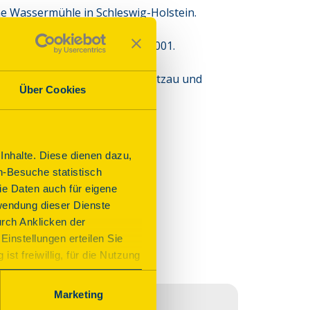
e Wassermühle in Schleswig-Holstein.



g und Rekonstruktion 2000-2001.

er Gemeinde

ar Eigentum von Heinrich Rantzau und 
Über Cookies
erarbeitet.
nhalte. Diese dienen dazu,
n-Besuche statistisch
e Daten auch für eigene
wendung dieser Dienste
urch Anklicken der
Einstellungen erteilen Sie
st freiwillig, für die Nutzung
n. Wenn Sie das Consent Tool
chnisch notwendig und für den
Marketing