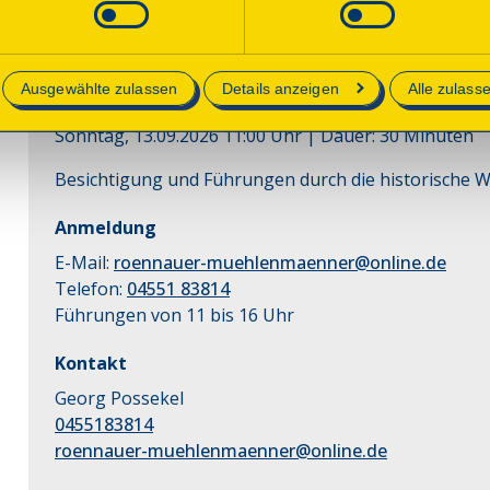
Führung
Mühlenführung
e in unserer
Datenschutzerklärung
.
Ausgewählte zulassen
Details anzeigen
Alle zulass
Beginn
Sonntag, 13.09.2026 11:00 Uhr
| Dauer:
30
Minuten
Besichtigung und Führungen durch die historische 
Anmeldung
E-Mail:
roennauer-muehlenmaenner@online.de
Telefon:
04551 83814
Führungen von 11 bis 16 Uhr
Kontakt
Georg Possekel
0455183814
roennauer-muehlenmaenner@online.de