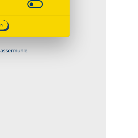
en
Wassermühle.