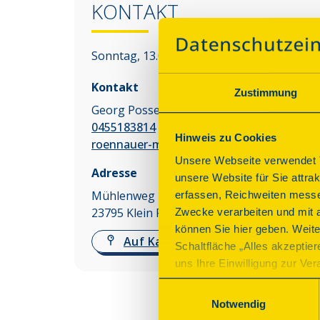
KONTAKT
Sonntag, 13.09.2026 11:00 - 16:00 Uhr
Kontakt
Zustimmung
Georg Possekel
0455183814
Hinweis zu Cookies
roennauer-muehlenmaenner@online.de
Unsere Webseite verwendet T
Adresse
unsere Website für Sie attra
Mühlenweg 2
erfassen, Reichweiten messe
23795
Klein Rönnau
Zwecke verarbeiten und mit 
können Sie hier geben. Weite
Auf Karte anzeigen
Schaltfläche „Alles akzeptie
uns Ihre Einwilligung zur Vera
des Onlineangebots nicht erf
Einwilligungsauswahl
mit „Speichern“ bestätigen, 
Notwendig
Betrieb der Webseite erforder