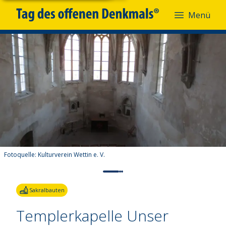
Menü
Fotoquelle:
Kulturverein Wettin e. V.
Sakralbauten
Templerkapelle Unser