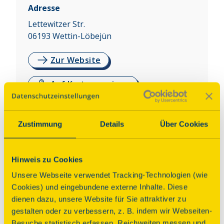
Adresse
Lettewitzer Str.
06193
Wettin-Löbejün
Zur Website
Auf Karte anzeigen
Über dieses Denkmal
Zustimmung
Details
Über Cookies
Um 1280 auf einem ehem. Ritterhof der Wettiner 
Grafen im Stil mitteldeutscher Frühgotik erbaut. 
Hinweis zu Cookies
Jahrhunderte profan als Scheune genutzt. 
Unsere Webseite verwendet Tracking-Technologien (wie
Zweijochiger Saal mit hohen Spitzbogenfenstern. 
Cookies) und eingebundene externe Inhalte. Diese
Im Innern Kreuzrippengewölbe mit floralen 
dienen dazu, unsere Website für Sie attraktiver zu
Konsolsteinen und erhaltene Wandmalereien des 
gestalten oder zu verbessern, z. B. indem wir Webseiten-
13.-15. Jhs., im Westen gemauerte, 
Besuche statistisch erfassen, Reichweiten messen und