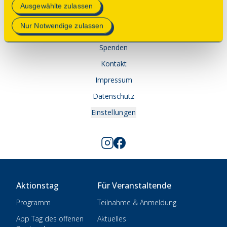
Mehr Informationen finden Sie in unserer
Ausgewählte zulassen
© 2025 Deutsche Stiftung Denkmalschutz • Schlegelstraße
Datenschutzerklärung
.
1 • 53113 Bonn
Nur Notwendige zulassen
Spenden
Kontakt
Impressum
Datenschutz
Einstellungen
Aktionstag
Für Veranstaltende
Programm
Teilnahme & Anmeldung
App Tag des offenen
Aktuelles