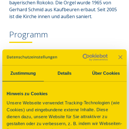
bayerischen Rokoko. Die Orgel wurde 1965 von 
Gerhard Schmid aus Kaufbeuren erbaut. Seit 2005 
ist die Kirche innen und außen saniert.
Programm
Erleben Sie diesen eleganten, lichtdurchfluteten
Raum, in dem alles in Bewegung erscheint, bei
einem Spaziergang durch die Kirche bis hinauf zum
„geheimen“ Mönchschor und der 60 Jahre alten
Zustimmung
Details
Über Cookies
Orgel.
Kurzkonzert Orgel (je 15 Minuten):
Hinweis zu Cookies
Um 11:30 Uhr mit Eva Luisa Jungwirth, um 14:30
Unsere Webseite verwendet Tracking-Technologien (wie
Uhr mit Wolfram Heinzmann.
Cookies) und eingebundene externe Inhalte. Diese
dienen dazu, unsere Website für Sie attraktiver zu
Anbindung ÖPNV
gestalten oder zu verbessern, z. B. indem wir Webseiten-