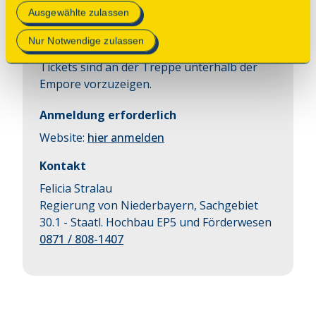
Mehr Informationen finden Sie in unserer
Ausgewählte zulassen
Ticketbuchung ist erforderlich, da die
Datenschutzerklärung
.
Teilnehmendenzahl begrenzt ist. Für max. 15
Nur Notwendige zulassen
Kinder + je eine Begleitperson mit Ticket.
Tickets sind an der Treppe unterhalb der
Empore vorzuzeigen.
Anmeldung erforderlich
Website:
hier anmelden
Kontakt
Felicia Stralau
Regierung von Niederbayern, Sachgebiet
30.1 - Staatl. Hochbau EP5 und Förderwesen
0871 / 808-1407