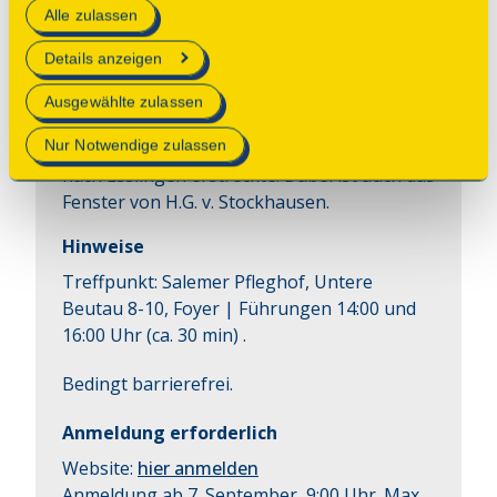
Alle zulassen
technisch notwendig und für den Betrieb der Webseite
Minuten
erforderlich sind.
Sonntag, 13.09.2026 16:00 Uhr
| Dauer:
30
Details anzeigen
Minuten
Mehr Informationen finden Sie in unserer
Ausgewählte zulassen
Die Marienkapelle als Bestandteil eines 
Datenschutzerklärung
.
Nur Notwendige zulassen
sakralen Netzwerkes, das sich von Salem bis 
nach Esslingen erstreckte. Dabei ist auch das 
Fenster von H.G. v. Stockhausen.
Hinweise
Treffpunkt: Salemer Pfleghof, Untere
Beutau 8-10, Foyer | Führungen 14:00 und
16:00 Uhr (ca. 30 min) .
Bedingt barrierefrei.
Anmeldung erforderlich
Website:
hier anmelden
Anmeldung ab 7. September, 9:00 Uhr. Max.