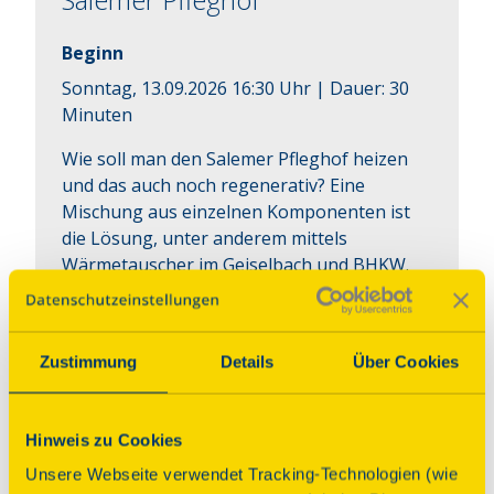
Beginn
Sonntag, 13.09.2026 16:30 Uhr
| Dauer:
30
Minuten
Wie soll man den Salemer Pfleghof heizen 
und das auch noch regenerativ? Eine 
Mischung aus einzelnen Komponenten ist 
die Lösung, unter anderem mittels 
Wärmetauscher im Geiselbach und BHKW.
Hinweise
Treffpunkt: vor dem Salemer Pfleghof,
Zustimmung
Details
Über Cookies
Untere Beutau 8-10.
Durchführende Person: Matthias Vetter,
Hinweis zu Cookies
Kirche und Kunst St. Paul.
Unsere Webseite verwendet Tracking-Technologien (wie