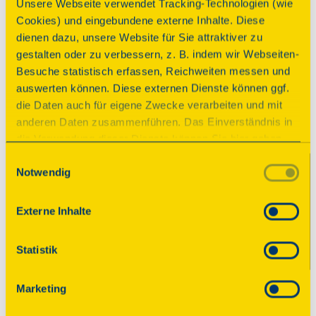
Unsere Webseite verwendet Tracking-Technologien (wie
Cookies) und eingebundene externe Inhalte. Diese
dienen dazu, unsere Website für Sie attraktiver zu
gestalten oder zu verbessern, z. B. indem wir Webseiten-
Führung
Besuche statistisch erfassen, Reichweiten messen und
Führungen
auswerten können. Diese externen Dienste können ggf.
die Daten auch für eigene Zwecke verarbeiten und mit
Zeiten
anderen Daten zusammenführen. Das Einverständnis in
die Verwendung dieser Dienste können Sie hier geben.
Sonntag, 13.09.2026 14:00 Uhr
Weitere Informationen finden Sie in
Sonntag, 13.09.2026 15:00 Uhr
Einwilligungsauswahl
Notwendig
unserer Datenschutzerklärung. Durch Anklicken der
Sonntag, 13.09.2026 16:00 Uhr
Schaltfläche „Alles akzeptieren“ oder durch Auswählen
Wir zeigen am Tag des offenen Denkmals 
einzelner Cookies (Kategorien) in
Externe Inhalte
das Bandwebermuseum mit laufenden 
den Einstellungen erteilen Sie uns Ihre Einwilligung zur
Demonstrationen der Maschinen.
Verarbeitung Ihrer Daten zu den jeweiligen Zwecken. Die
Statistik
Einwilligung ist freiwillig, für die Nutzung des
Hinweise
Onlineangebots nicht erforderlich und kann jederzeit
Eine Anmeldung ist nicht erforderlich.
Marketing
aktualisiert oder widerrufen werden. Wenn Sie das
Consent Tool mit „Speichern“ bestätigen, werden nur