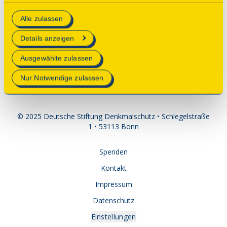
Kontakt
essenzielle Cookies auf der Webseite gesetzt, die
Christiane Spletter
Alle zulassen
technisch notwendig und für den Betrieb der Webseite
Bandwebermuseum Wuppertal
erforderlich sind.
Details anzeigen
info@bandwebermuseum-wuppertal.de
Mehr Informationen finden Sie in unserer
Ausgewählte zulassen
Datenschutzerklärung
.
Nur Notwendige zulassen
© 2025 Deutsche Stiftung Denkmalschutz • Schlegelstraße
1 • 53113 Bonn
Spenden
Kontakt
Impressum
Datenschutz
Einstellungen