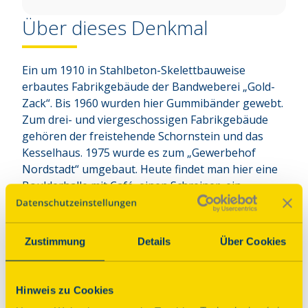
Über dieses Denkmal
Ein um 1910 in Stahlbeton-Skelettbauweise 
erbautes Fabrikgebäude der Bandweberei „Gold-
Zack“. Bis 1960 wurden hier Gummibänder gewebt. 
Zum drei- und viergeschossigen Fabrikgebäude 
gehören der freistehende Schornstein und das 
Kesselhaus. 1975 wurde es zum „Gewerbehof 
Nordstadt“ umgebaut. Heute findet man hier eine 
Boulderhalle mit Café, einen Schreiner, ein 
Fanprojekt, das TalTonTheater, die Firma 
Gasterstädt und das Bandwebermuseum.
Zustimmung
Details
Über Cookies
Parkplatz
Anbindung ÖPNV
Hinweis zu Cookies
Programm