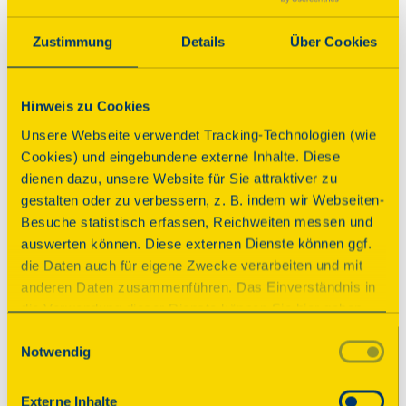
Programm
Zustimmung
Details
Über Cookies
Hinweis zu Cookies
Führung
Unsere Webseite verwendet Tracking-Technologien (wie
Einzig erhaltenes Gebäude
Cookies) und eingebundene externe Inhalte. Diese
dienen dazu, unsere Website für Sie attraktiver zu
einer Fayence-Manufaktur
gestalten oder zu verbessern, z. B. indem wir Webseiten-
Besuche statistisch erfassen, Reichweiten messen und
Zeiten
auswerten können. Diese externen Dienste können ggf.
Sonntag, 13.09.2026 11:00 Uhr
| Dauer:
45
die Daten auch für eigene Zwecke verarbeiten und mit
Minuten
anderen Daten zusammenführen. Das Einverständnis in
Sonntag, 13.09.2026 12:00 Uhr
| Dauer:
45
die Verwendung dieser Dienste können Sie hier geben.
Minuten
Weitere Informationen finden Sie in
Einwilligungsauswahl
Sonntag, 13.09.2026 13:00 Uhr
| Dauer:
45
Notwendig
unserer Datenschutzerklärung. Durch Anklicken der
Minuten
Schaltfläche „Alles akzeptieren“ oder durch Auswählen
Sonntag, 13.09.2026 14:00 Uhr
| Dauer:
45
einzelner Cookies (Kategorien) in
Externe Inhalte