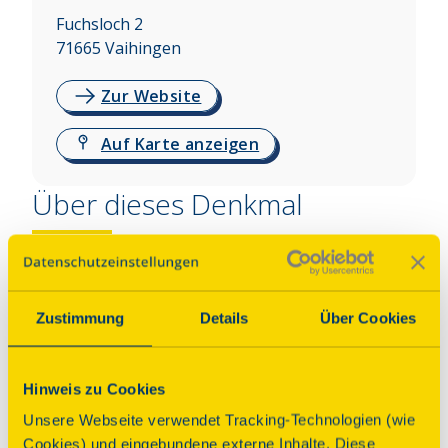
Fuchsloch 2
71665
Vaihingen
Zur Website
Auf Karte anzeigen
Über dieses Denkmal
Das Konzentrationslager Vaihingen/Enz war von 
August 1944 bis zur Befreiung am 7. April 1945 ein 
Außenlager des KZ Natzweiler. Zweck war der Bau 
Zustimmung
Details
Über Cookies
einer unterirdischen Fabrik. Über 2.000 
Deportierte mussten unter unmenschlichen 
Bedingungen Zwangsarbeit leisten. Später 
Hinweis zu Cookies
fungierte die Anlage als Krankenlager. Über 1.500 
Unsere Webseite verwendet Tracking-Technologien (wie
Menschen starben. Der Trägerverein informiert in 
Cookies) und eingebundene externe Inhalte. Diese