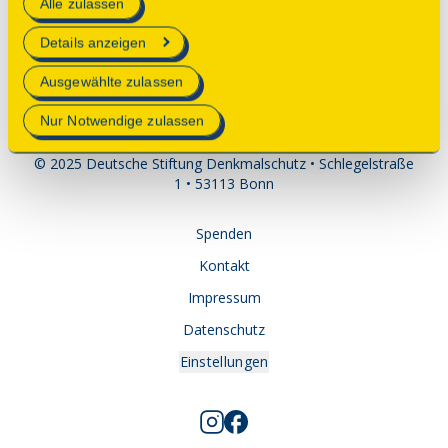
Alle zulassen
technisch notwendig und für den Betrieb der Webseite
erforderlich sind.
Details anzeigen
Parkplatz
Anbindung ÖPNV
Mehr Informationen finden Sie in unserer
Ausgewählte zulassen
Datenschutzerklärung
.
Nur Notwendige zulassen
© 2025 Deutsche Stiftung Denkmalschutz • Schlegelstraße
1 • 53113 Bonn
Spenden
Kontakt
Impressum
Datenschutz
Einstellungen